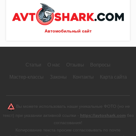
Автомобильный сайт
Статьи
О нас
Отзывы
Вопросы
Мастер-классы
Законы
Контакты
Карта сайта
Вы можете использовать наши уникальные ФОТО (но не
текст) при указании активной ссылки -
https://avtoshark.com
без
согласования!
Копирование текста просим согласовывать по почте