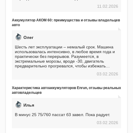
перед приобретением, но в итоге ни разу не
11.02.2026
пожалел. Считаю, что это отличное вложение,
избавляющее от головной боли, связанной с АКБ.
Подтверждаю
Аккумулятор АКОМ 60: преимущества и отзывы владельцев
авто
Олег
Шесть лет эксплуатации – немалый срок. Машина
использовалась интенсивно, в любое время года и
практически без перерывов. Разумеется, в
экстремальные морозы, вроде -30, двигатель
предварительно прогревался, чтобы избежать
проблем. И тем не менее, за весь период
03.02.2026
использования не было ни единой поломки,
связанной с аккумулятором. Прекрасный
аккумулятор! Недавно установил новый АКОМ +
Характеристика автоаккумуляторов Enrun, отзывы реальных
EFB 75. Судя по характеристикам, он даже
автовладельцев
превосходит предыдущую модель.
Илья
В минус 25 75/760 пассат б3 завел. Пока радует.
03.02.2026