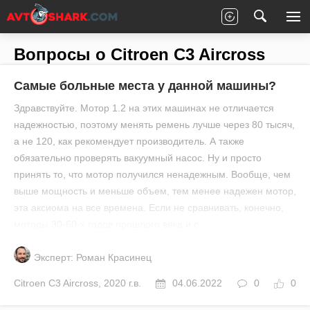
Главная
Все вопросы
Citroen
C3 Aircross
Вопросы о Citroen C3 Aircross
Самые больные места у данной машины?
Здравствуйте. Мотор 1.2 на этих машинах не отличается
надежностью, поэтому менять ремень лучше через 80 тысяч,
а не 120, как рекомендует производитель. А также
обязательно проверять вакуумный насос. Ну и просто
принять то, что мотор получился ненадежным. Вообще, чем
выше мощность и меньше объем, тем менее надежен мотор,
эта аксиома на все времена. Если не сравнивать, конечно,
моторы 30-60-х годов прошлого века и с...
Эксперт: Роман Красинец
Citroen
C3 Aircross
,
2020 г.в.
04.06.2022
0
0