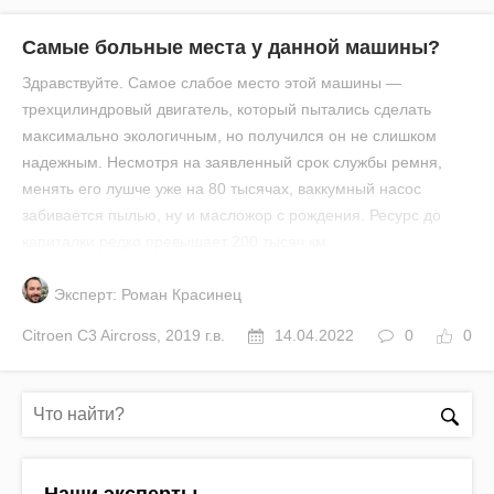
Самые больные места у данной машины?
Здравствуйте. Самое слабое место этой машины —
трехцилиндровый двигатель, который пытались сделать
максимально экологичным, но получился он не слишком
надежным. Несмотря на заявленный срок службы ремня,
менять его лушче уже на 80 тысячах, ваккумный насос
забивается пылью, ну и масложор с рождения. Ресурс до
капиталки редко превышает 200 тысяч км.
Эксперт: Роман Красинец
Citroen
C3 Aircross
,
2019 г.в.
14.04.2022
0
0