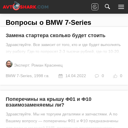
Главная
Все вопросы
BMW
7-Series
Вопросы о BMW 7-Series
Замена стартера сколько будет стоить
Здравствуйте. Все зависит от того, кто и где будет выполнять
эту работу. Где-то попросят 2-3 тысячи рублей, где-то 10-20.
Эксперт: Роман Красинец
BMW
7-Series
,
1998 г.в.
14.04.2022
0
0
Поперечины на крышу Ф01 и Ф10
взаимозаменяемы ли?
Здравствуйте. Мы не торгуем деталями и запчастями. А по
Вашему вопросу — поперечины Ф01 и Ф10 предназначены
для разных моделей БМВ, поэтому не взаимозаменяемы.