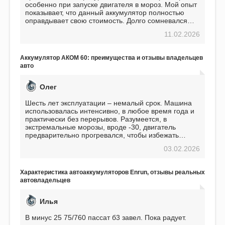
особенно при запуске двигателя в мороз. Мой опыт
показывает, что данный аккумулятор полностью
оправдывает свою стоимость. Долго сомневался
перед приобретением, но в итоге ни разу не
11.02.2026
пожалел. Считаю, что это отличное вложение,
избавляющее от головной боли, связанной с АКБ.
Подтверждаю
Аккумулятор АКОМ 60: преимущества и отзывы владельцев
авто
Олег
Шесть лет эксплуатации – немалый срок. Машина
использовалась интенсивно, в любое время года и
практически без перерывов. Разумеется, в
экстремальные морозы, вроде -30, двигатель
предварительно прогревался, чтобы избежать
проблем. И тем не менее, за весь период
03.02.2026
использования не было ни единой поломки,
связанной с аккумулятором. Прекрасный
аккумулятор! Недавно установил новый АКОМ +
Характеристика автоаккумуляторов Enrun, отзывы реальных
EFB 75. Судя по характеристикам, он даже
автовладельцев
превосходит предыдущую модель.
Илья
В минус 25 75/760 пассат б3 завел. Пока радует.