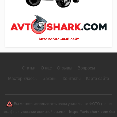
Автомобильный сайт
Статьи
О нас
Отзывы
Вопросы
Мастер-классы
Законы
Контакты
Карта сайта
Вы можете использовать наши уникальные ФОТО (но не
текст) при указании активной ссылки -
https://avtoshark.com
без