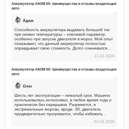
Аккумулятор АКОМ 60: преимущества и отзывы владельцев
авто
Адам
Способность аккумулятора выдавать большой ток
при низких температурах – ключевой параметр,
особенно при запуске двигателя в мороз. Мой опыт
показывает, что данный аккумулятор полностью
оправдывает свою стоимость. Долго сомневался
перед приобретением, но в итоге ни разу не
11.02.2026
пожалел. Считаю, что это отличное вложение,
избавляющее от головной боли, связанной с АКБ.
Подтверждаю
Аккумулятор АКОМ 60: преимущества и отзывы владельцев
авто
Олег
Шесть лет эксплуатации – немалый срок. Машина
использовалась интенсивно, в любое время года и
практически без перерывов. Разумеется, в
экстремальные морозы, вроде -30, двигатель
предварительно прогревался, чтобы избежать
проблем. И тем не менее, за весь период
03.02.2026
использования не было ни единой поломки,
связанной с аккумулятором. Прекрасный