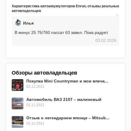
аккумулятор! Недавно установил новый АКОМ +
Характеристика автоаккумуляторов Enrun, отзывы реальных
EFB 75. Судя по характеристикам, он даже
автовладельцев
превосходит предыдущую модель.
Илья
В минус 25 75/760 пассат б3 завел. Пока радует.
03.02.2026
Обзоры автовладельцев
Покупка Mini Countryman и мои впеча...
02.12.2021
Автомобиль ВАЗ 2107 – малиновый
02.12.2021
Отзыв о легендарном японце – Mitsub...
02.12.2021