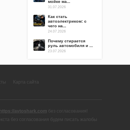
мойке ма...
31.07.2026
Как стать
автоэлектриком: с
чего на...
24.07.2026
Почему стирается
руль автомобиля и ...
23.07.2026
кты
Карта сайта
https://avtoshark.com
без согласования!
екста без согласования будем писать жалобы