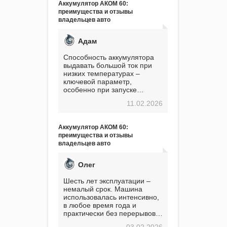
Аккумулятор АКОМ 60:
преимущества и отзывы
владельцев авто
Адам
Способность аккумулятора
выдавать большой ток при
низких температурах –
ключевой параметр,
особенно при запуске
двигателя в мороз. Мой опыт
11.02.2026
показывает, что данный
аккумулятор полностью
оправдывает свою
Аккумулятор АКОМ 60:
стоимость. Долго сомневался
преимущества и отзывы
перед приобретением, но в
владельцев авто
итоге ни разу не пожалел.
Считаю, что это отличное
вложение, избавляющее от
Олег
головной боли, связанной с
АКБ. Подтверждаю
Шесть лет эксплуатации –
немалый срок. Машина
использовалась интенсивно,
в любое время года и
практически без перерывов.
Разумеется, в
03.02.2026