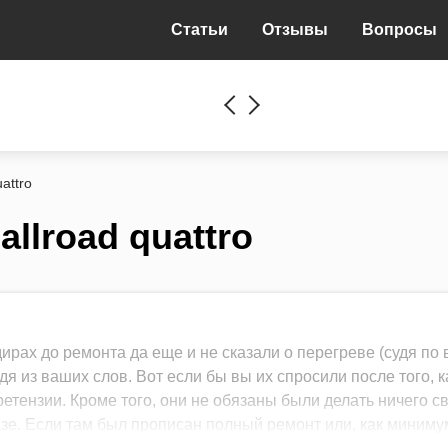
Статьи
Отзывы
Вопросы
uattro
llroad quattro
ирах до ремонта да еще и не сказали о перегреве (судя по 
я из ваших слов. Вот если бы вы их спросили после того, к
претензии. Кроме того, они не обязаны были делать ничего с
азе. Если там был прописан полный ремонт или, как минимум,