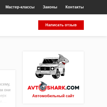
Мастер-классы
Законы
Контакты
Написать отзыв
всему,
ак они
верх
Автомобильный сайт
 ...