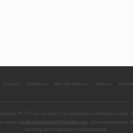
Отзывы
Вопросы
Мастер-классы
Законы
Конта
льные ФОТО (но не текст) при указании активной ссылки -
по почте
vladlevandovskyy@gmail.com
, при копировании т
хостеру, регистратору и поисковикам.