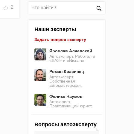
2
Наши эксперты
Задать вопрос эксперту
Ярослав Алчевский
Автоэксперт. Работал в
«ВАЗ» и «Nissan».
Роман Красинец
Автоэксперт.
Собственная
автомастерская.
Феликс Наумов
Автоюрист.
Практикующий юрист.
Вопросы автоэксперту