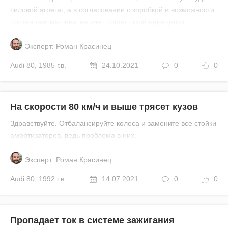
силовой агрегат, а в согласовании с коробкой и возможности
постановки машины на учет после такой переделки.
Эксперт: Роман Красинец
Audi
80
,
1985 г.в.
24.10.2021
0
0
На скорости 80 км/ч и выше трясет кузов
Здравствуйте. Отбалансируйте колеса и замените все стойки
амортизаторов, ведь проблема в них.
Эксперт: Роман Красинец
Audi
80
,
1992 г.в.
14.07.2021
0
0
Пропадает ток в системе зажигания