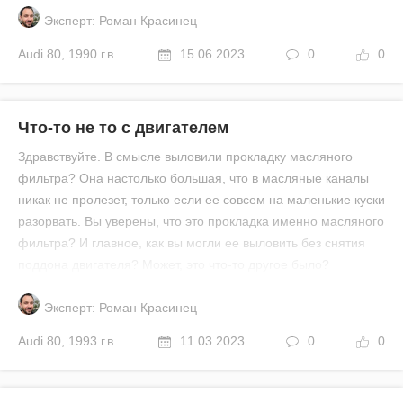
Эксперт: Роман Красинец
Audi
80
,
1990 г.в.
15.06.2023
0
0
Что-то не то с двигателем
Здравствуйте. В смысле выловили прокладку масляного
фильтра? Она настолько большая, что в масляные каналы
никак не пролезет, только если ее совсем на маленькие куски
разорвать. Вы уверены, что это прокладка именно масляного
фильтра? И главное, как вы могли ее выловить без снятия
поддона двигателя? Может, это что-то другое было?
Эксперт: Роман Красинец
Audi
80
,
1993 г.в.
11.03.2023
0
0