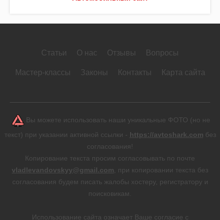
Статьи
О нас
Отзывы
Вопросы
Мастер-классы
Законы
Контакты
Карта сайта
Вы можете использовать наши уникальные ФОТО (но не
текст) при указании активной ссылки -
https://avtoshark.com
без
согласования!
Копирование текста просим согласовывать по почте
vladlevandovskyy@gmail.com
, при копировании текста без
согласования будем писать жалобы хостеру, регистратору и
поисковикам.
Использование сайта означает Ваше согласие с