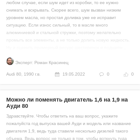
любом случае, если шум идет из коробки, то ее нужно
снимать и вскрывать. Скорее всего, шум вызван низким
уровнем масла, но простая доливка уже не исправит
ситуацию. Если износ сильный, то в масле много
алюминиевой и стальной стружки, поэтому желательно
промыть все элементы, а не только долить новую жидкость.
Ну и оценить примерный ресурс шестеренок и подшипн...
Эксперт: Роман Красинец
Audi
80
,
1990 г.в.
19.05.2022
0
0
Можно ли поменять двигатель 1,6 на 1,9 на
Ауди 80
Здравствуйте. Чтобы ответить на ваш вопрос, укажите
пожалуйста год выпуска вашей Ауди и модель или название
двигателя 1,9, ведь туда ставили несколько дизелей такого
объема. Ведь вопрос не только в том, чтобы воткнуть туда