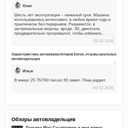
Олег
Шесть лет эксплуатации – немалый срок. Машина
использовалась интенсивно, в любое время года и
практически без перерывов. Разумеется, в
экстремальные морозы, вроде -30, двигатель
предварительно прогревался, чтобы избежать
проблем. И тем не менее, за весь период
03.02.2026
использования не было ни единой поломки,
связанной с аккумулятором. Прекрасный
аккумулятор! Недавно установил новый АКОМ +
Характеристика автоаккумуляторов Enrun, отзывы реальных
EFB 75. Судя по характеристикам, он даже
автовладельцев
превосходит предыдущую модель.
Илья
В минус 25 75/760 пассат б3 завел. Пока радует.
03.02.2026
Обзоры автовладельцев
Покупка Mini Countryman и мои впеча...