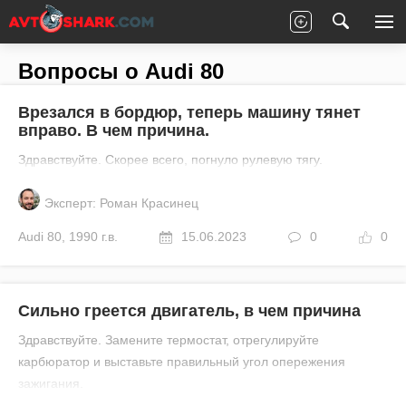
Главная
Все вопросы
Audi
80
Вопросы о Audi 80
Врезался в бордюр, теперь машину тянет
вправо. В чем причина.
Здравствуйте. Скорее всего, погнуло рулевую тягу.
Эксперт: Роман Красинец
Audi
80
,
1990 г.в.
15.06.2023
0
0
Сильно греется двигатель, в чем причина
Здравствуйте. Замените термостат, отрегулируйте
карбюратор и выставьте правильный угол опережения
зажигания.