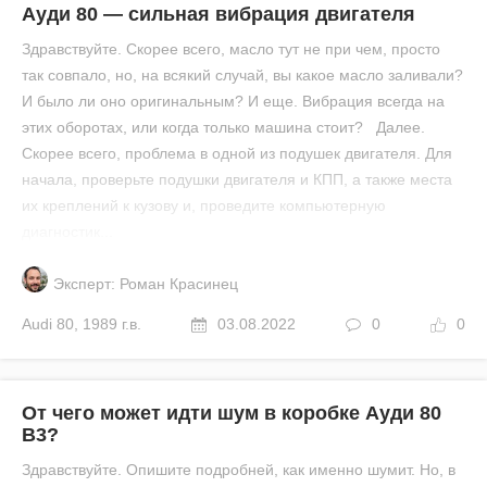
Ауди 80 — сильная вибрация двигателя
Здравствуйте. Скорее всего, масло тут не при чем, просто
так совпало, но, на всякий случай, вы какое масло заливали?
И было ли оно оригинальным? И еще. Вибрация всегда на
этих оборотах, или когда только машина стоит? Далее.
Скорее всего, проблема в одной из подушек двигателя. Для
начала, проверьте подушки двигателя и КПП, а также места
их креплений к кузову и, проведите компьютерную
диагностик...
Эксперт: Роман Красинец
Audi
80
,
1989 г.в.
03.08.2022
0
0
От чего может идти шум в коробке Ауди 80
B3?
Здравствуйте. Опишите подробней, как именно шумит. Но, в