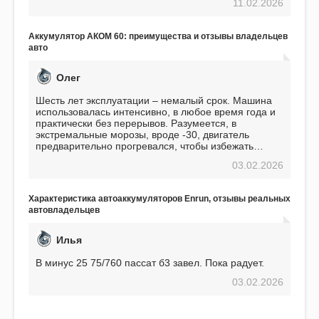
11.02.2026
пожалел. Считаю, что это отличное вложение,
избавляющее от головной боли, связанной с АКБ.
Подтверждаю
Аккумулятор АКОМ 60: преимущества и отзывы владельцев
авто
Олег
Шесть лет эксплуатации – немалый срок. Машина
использовалась интенсивно, в любое время года и
практически без перерывов. Разумеется, в
экстремальные морозы, вроде -30, двигатель
предварительно прогревался, чтобы избежать
проблем. И тем не менее, за весь период
03.02.2026
использования не было ни единой поломки,
связанной с аккумулятором. Прекрасный
аккумулятор! Недавно установил новый АКОМ +
Характеристика автоаккумуляторов Enrun, отзывы реальных
EFB 75. Судя по характеристикам, он даже
автовладельцев
превосходит предыдущую модель.
Илья
В минус 25 75/760 пассат б3 завел. Пока радует.
03.02.2026