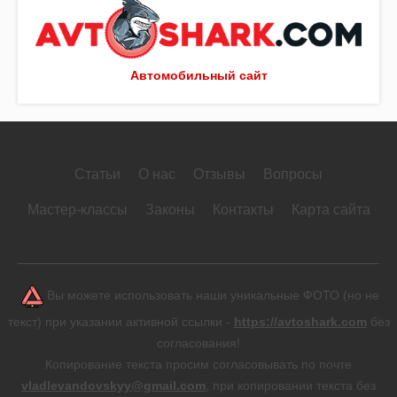
Автомобильный сайт
Статьи
О нас
Отзывы
Вопросы
Мастер-классы
Законы
Контакты
Карта сайта
Вы можете использовать наши уникальные ФОТО (но не
текст) при указании активной ссылки -
https://avtoshark.com
без
согласования!
Копирование текста просим согласовывать по почте
vladlevandovskyy@gmail.com
, при копировании текста без