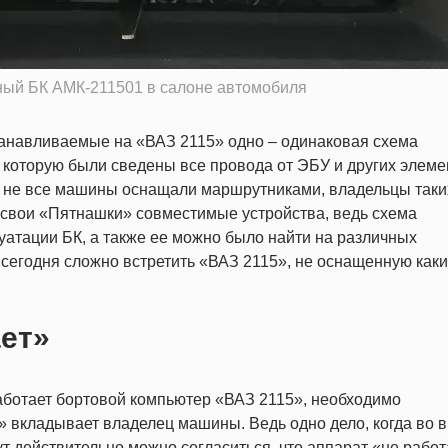
ный БК АМК-211501 в салоне автомобиля
анавливаемые на «ВАЗ 2115» одно – одинаковая схема
в которую были сведены все провода от ЭБУ и других элеме
а не все машины оснащали маршрутниками, владельцы таки
 свои «Пятнашки» совместимые устройства, ведь схема
уатации БК, а также ее можно было найти на различных
сегодня сложно встретить «ВАЗ 2115», не оснащенную каки
ает»
работает бортовой компьютер «ВАЗ 2115», необходимо
т» вкладывает владелец машины. Ведь одно дело, когда во 
ут действительно можно согласиться, что аппарат «не работ