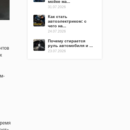
мойке ма...
31.07.2026
Как стать
автоэлектриком: с
чего на...
24.07.2026
Почему стирается
руль автомобиля и ...
нтов
23.07.2026
х
м-
время
ает»