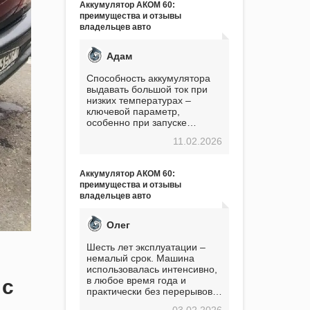
Аккумулятор АКОМ 60:
преимущества и отзывы
владельцев авто
Адам
Способность аккумулятора
выдавать большой ток при
низких температурах –
ключевой параметр,
особенно при запуске
двигателя в мороз. Мой опыт
11.02.2026
показывает, что данный
аккумулятор полностью
оправдывает свою
Аккумулятор АКОМ 60:
стоимость. Долго сомневался
преимущества и отзывы
перед приобретением, но в
владельцев авто
итоге ни разу не пожалел.
Считаю, что это отличное
вложение, избавляющее от
Олег
головной боли, связанной с
АКБ. Подтверждаю
Шесть лет эксплуатации –
немалый срок. Машина
использовалась интенсивно,
в любое время года и
 с
практически без перерывов.
Разумеется, в
03.02.2026