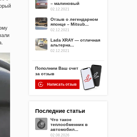
– малиновый
торый
02.12.2021
Отзыв о легендарном
японце – Mitsub...
ому
02.12.2021
вали
Lada XRAY — отличная
а.
альтерна...
02.12.2021
Пополним Ваш счет
за отзыв
Написать отзыв
Последние статьи
Что такое
теплообменник в
автомобил...
02.08.2026