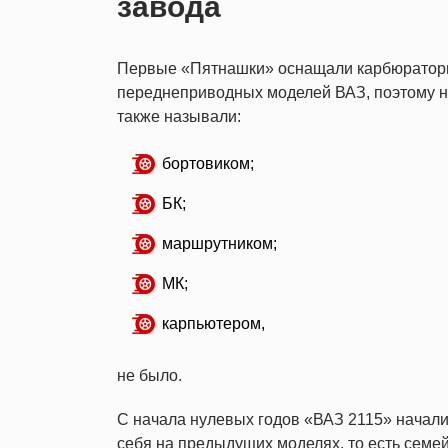
завода
Первые «Пятнашки» оснащали карбюратор
переднеприводных моделей ВАЗ, поэтому ни
также называли:
бортовиком;
БК;
маршрутником;
МК;
карпьютером,
не было.
С начала нулевых годов «ВАЗ 2115» начал
себя на предыдущих моделях, то есть семей