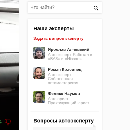
Наши эксперты
Задать вопрос эксперту
Ярослав Алчевский
Автоэксперт. Работал в
«ВАЗ» и «Nissan».
Роман Красинец
Автоэксперт.
Собственная
автомастерская.
Феликс Наумов
Автоюрист.
Практикующий юрист.
Вопросы автоэксперту
4