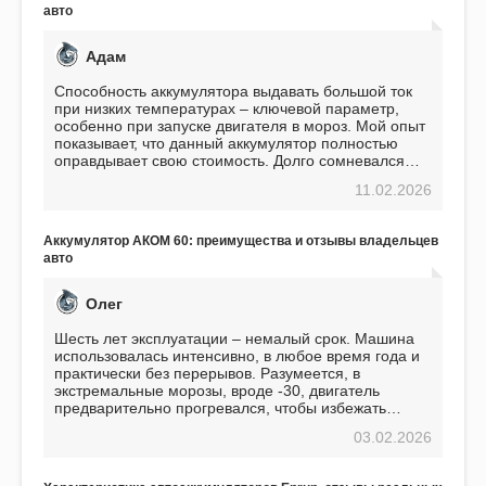
авто
Адам
Способность аккумулятора выдавать большой ток
при низких температурах – ключевой параметр,
особенно при запуске двигателя в мороз. Мой опыт
показывает, что данный аккумулятор полностью
оправдывает свою стоимость. Долго сомневался
перед приобретением, но в итоге ни разу не
11.02.2026
пожалел. Считаю, что это отличное вложение,
избавляющее от головной боли, связанной с АКБ.
Подтверждаю
Аккумулятор АКОМ 60: преимущества и отзывы владельцев
авто
Олег
Шесть лет эксплуатации – немалый срок. Машина
использовалась интенсивно, в любое время года и
практически без перерывов. Разумеется, в
экстремальные морозы, вроде -30, двигатель
предварительно прогревался, чтобы избежать
проблем. И тем не менее, за весь период
03.02.2026
использования не было ни единой поломки,
связанной с аккумулятором. Прекрасный
аккумулятор! Недавно установил новый АКОМ +