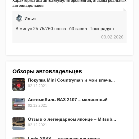
Характеристика автоаккумуляторов Enrun, отзывы реальных
EFB 75. Судя по характеристикам, он даже
автовладельцев
превосходит предыдущую модель.
Илья
В минус 25 75/760 пассат б3 завел. Пока радует.
03.02.2026
Обзоры автовладельцев
Покупка Mini Countryman и мои впеча...
02.12.2021
Автомобиль ВАЗ 2107 – малиновый
02.12.2021
Отзыв о легендарном японце – Mitsub...
02.12.2021
Lada XRAY — отличная альтерна...