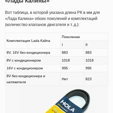
«Лады Калины»
Вот таблица, в которой указана длина РК в мм для
«Лада Калина» обоих поколений и комплектаций
(количество клапанов двигателя и т. д.):
Поколение
Комплектация Lada Kalina
I
II
8V, 16V без кондиционера
883
883
8V с кондиционером
1018
1018
16V с кондиционером
995
995
8V без кондиционера и
Нет
823
натяжителя