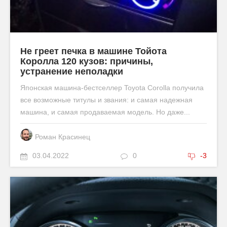
Не греет печка в машине Тойота
Королла 120 кузов: причины,
устранение неполадки
Японская машина-бестселлер Toyota Corolla получила
все возможные титулы и звания: и самая надежная
машина, и самая продаваемая модель. Но даже...
Роман Красинец
03.04.2022
0
-3