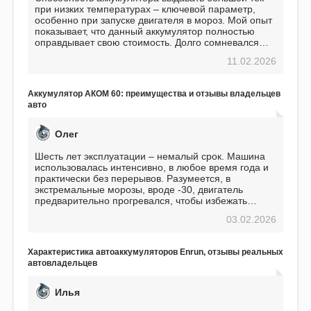
при низких температурах – ключевой параметр,
особенно при запуске двигателя в мороз. Мой опыт
показывает, что данный аккумулятор полностью
оправдывает свою стоимость. Долго сомневался
перед приобретением, но в итоге ни разу не
11.02.2026
пожалел. Считаю, что это отличное вложение,
избавляющее от головной боли, связанной с АКБ.
Подтверждаю
Аккумулятор АКОМ 60: преимущества и отзывы владельцев
авто
Олег
Шесть лет эксплуатации – немалый срок. Машина
использовалась интенсивно, в любое время года и
практически без перерывов. Разумеется, в
экстремальные морозы, вроде -30, двигатель
предварительно прогревался, чтобы избежать
проблем. И тем не менее, за весь период
03.02.2026
использования не было ни единой поломки,
связанной с аккумулятором. Прекрасный
аккумулятор! Недавно установил новый АКОМ +
Характеристика автоаккумуляторов Enrun, отзывы реальных
EFB 75. Судя по характеристикам, он даже
автовладельцев
превосходит предыдущую модель.
Илья