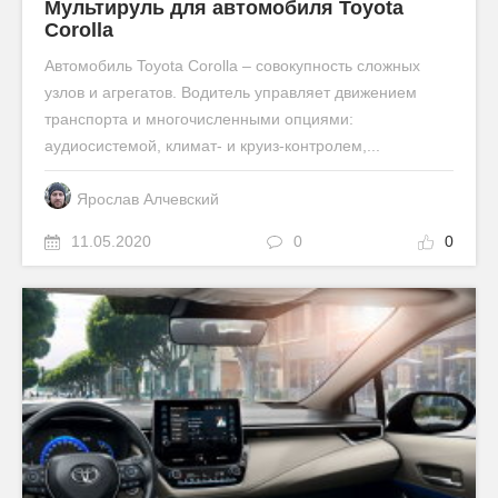
Мультируль для автомобиля Toyota
Corolla
Автомобиль Toyota Corolla – совокупность сложных
узлов и агрегатов. Водитель управляет движением
транспорта и многочисленными опциями:
аудиосистемой, климат- и круиз-контролем,...
Ярослав Алчевский
11.05.2020
0
0