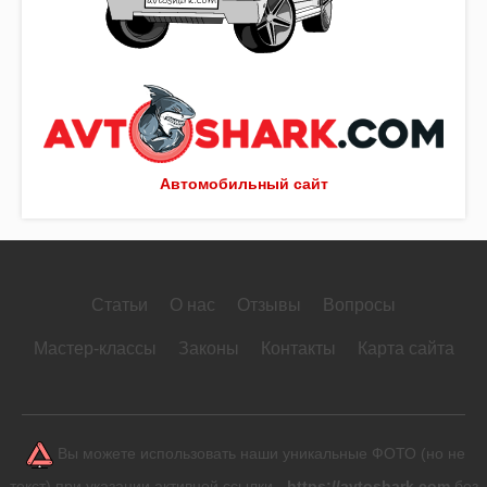
Автомобильный сайт
Статьи
О нас
Отзывы
Вопросы
Мастер-классы
Законы
Контакты
Карта сайта
Вы можете использовать наши уникальные ФОТО (но не
текст) при указании активной ссылки -
https://avtoshark.com
без