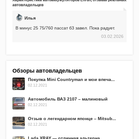
Характеристика автоаккумуляторов Enrun, отзывы реальных
EFB 75. Судя по характеристикам, он даже
автовладельцев
превосходит предыдущую модель.
Илья
В минус 25 75/760 пассат б3 завел. Пока радует.
03.02.2026
Обзоры автовладельцев
Покупка Mini Countryman и мои впеча...
02.12.2021
Автомобиль ВАЗ 2107 – малиновый
02.12.2021
Отзыв о легендарном японце – Mitsub...
02.12.2021
Lada XRAY — отличная альтерна...