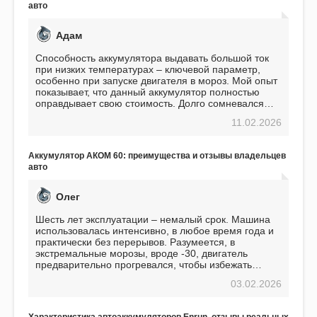
авто
Адам
Способность аккумулятора выдавать большой ток
при низких температурах – ключевой параметр,
особенно при запуске двигателя в мороз. Мой опыт
показывает, что данный аккумулятор полностью
оправдывает свою стоимость. Долго сомневался
перед приобретением, но в итоге ни разу не
11.02.2026
пожалел. Считаю, что это отличное вложение,
избавляющее от головной боли, связанной с АКБ.
Подтверждаю
Аккумулятор АКОМ 60: преимущества и отзывы владельцев
авто
Олег
Шесть лет эксплуатации – немалый срок. Машина
использовалась интенсивно, в любое время года и
практически без перерывов. Разумеется, в
экстремальные морозы, вроде -30, двигатель
предварительно прогревался, чтобы избежать
проблем. И тем не менее, за весь период
03.02.2026
использования не было ни единой поломки,
связанной с аккумулятором. Прекрасный
аккумулятор! Недавно установил новый АКОМ +