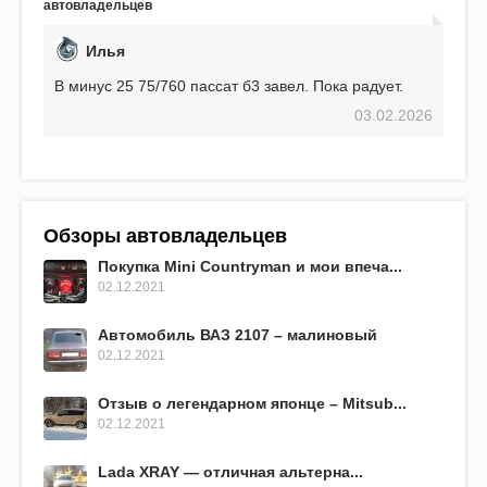
автовладельцев
превосходит предыдущую модель.
Илья
В минус 25 75/760 пассат б3 завел. Пока радует.
03.02.2026
Обзоры автовладельцев
Покупка Mini Countryman и мои впеча...
02.12.2021
Автомобиль ВАЗ 2107 – малиновый
02.12.2021
Отзыв о легендарном японце – Mitsub...
02.12.2021
Lada XRAY — отличная альтерна...