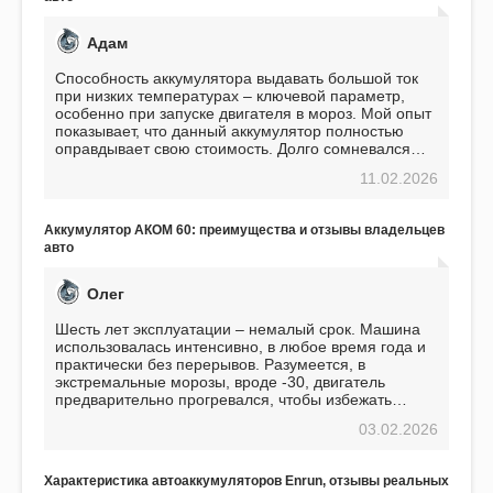
Адам
Способность аккумулятора выдавать большой ток
при низких температурах – ключевой параметр,
особенно при запуске двигателя в мороз. Мой опыт
показывает, что данный аккумулятор полностью
оправдывает свою стоимость. Долго сомневался
перед приобретением, но в итоге ни разу не
11.02.2026
пожалел. Считаю, что это отличное вложение,
избавляющее от головной боли, связанной с АКБ.
Подтверждаю
Аккумулятор АКОМ 60: преимущества и отзывы владельцев
авто
Олег
Шесть лет эксплуатации – немалый срок. Машина
использовалась интенсивно, в любое время года и
практически без перерывов. Разумеется, в
экстремальные морозы, вроде -30, двигатель
предварительно прогревался, чтобы избежать
проблем. И тем не менее, за весь период
03.02.2026
использования не было ни единой поломки,
связанной с аккумулятором. Прекрасный
аккумулятор! Недавно установил новый АКОМ +
Характеристика автоаккумуляторов Enrun, отзывы реальных
EFB 75. Судя по характеристикам, он даже