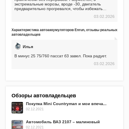
экстремальные морозы, вроде -30, двигатель
предварительно прогревался, чтобы избежать
проблем. И тем не менее, за весь период
03.02.2026
использования не было ни единой поломки,
связанной с аккумулятором. Прекрасный
аккумулятор! Недавно установил новый АКОМ +
Характеристика автоаккумуляторов Enrun, отзывы реальных
EFB 75. Судя по характеристикам, он даже
автовладельцев
превосходит предыдущую модель.
Илья
В минус 25 75/760 пассат б3 завел. Пока радует.
03.02.2026
Обзоры автовладельцев
Покупка Mini Countryman и мои впеча...
02.12.2021
Автомобиль ВАЗ 2107 – малиновый
02.12.2021