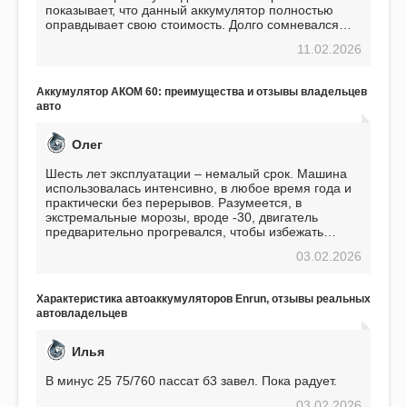
показывает, что данный аккумулятор полностью
оправдывает свою стоимость. Долго сомневался
перед приобретением, но в итоге ни разу не
11.02.2026
пожалел. Считаю, что это отличное вложение,
избавляющее от головной боли, связанной с АКБ.
Подтверждаю
Аккумулятор АКОМ 60: преимущества и отзывы владельцев
авто
Олег
Шесть лет эксплуатации – немалый срок. Машина
использовалась интенсивно, в любое время года и
практически без перерывов. Разумеется, в
экстремальные морозы, вроде -30, двигатель
предварительно прогревался, чтобы избежать
проблем. И тем не менее, за весь период
03.02.2026
использования не было ни единой поломки,
связанной с аккумулятором. Прекрасный
аккумулятор! Недавно установил новый АКОМ +
Характеристика автоаккумуляторов Enrun, отзывы реальных
EFB 75. Судя по характеристикам, он даже
автовладельцев
превосходит предыдущую модель.
Илья
В минус 25 75/760 пассат б3 завел. Пока радует.
03.02.2026