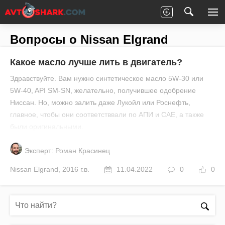
Главная
Все вопросы
Nissan
Elgrand
Вопросы о Nissan Elgrand
Какое масло лучше лить в двигатель?
Здравствуйте. Вам нужно синтетическое масло 5W-30 или
5W-40, API SM-SN, желательно, получившее одобрение
Ниссан. Но, можно залить даже Лукойл или Роснефть,
главное, чтобы они соответстввали по АПИ и САЕ, а также
были оригинальными.
Эксперт: Роман Красинец
Nissan
Elgrand
,
2016 г.в.
11.04.2022
0
0