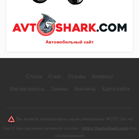
Автомобильный сайт
Статьи
О нас
Отзывы
Вопросы
Мастер-классы
Законы
Контакты
Карта сайта
Вы можете использовать наши уникальные ФОТО (но не
текст) при указании активной ссылки -
https://avtoshark.com
без
согласования!