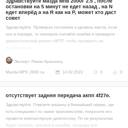
Здравствуйте мазда мпв 2000г 2.5 , после
остановки на 5 минут не едет назад , на N
едет вперёд а на R как на P, может кто даст
совет
Здравствуйте. Проверьте состояние и уровень масла, если
оно в порядке, то сканером считайте ошибки и проведите
диагностический ремонт АКПП, чтобы проверить ее
внутренности.
Эксперт: Роман Красинец
Mazda
MPV
,
2000 г.в.
14.02.2022
0
0
отсутствует задняя передача акпп 4f27e.
Здравствуйте. Отвезите машину в ближайший сервис, где
есть специалист по таким трансмиссиям, попросите его
провести компьютерную диагностику. По ее результатам
будет понятно, причина в коробке, проводке или