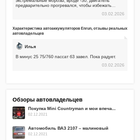
экстремальные морозы, вроде -30, двигатель
предварительно прогревался, чтобы избежать
проблем. И тем не менее, за весь период
03.02.2026
использования не было ни единой поломки,
связанной с аккумулятором. Прекрасный
аккумулятор! Недавно установил новый АКОМ +
Характеристика автоаккумуляторов Enrun, отзывы реальных
EFB 75. Судя по характеристикам, он даже
автовладельцев
превосходит предыдущую модель.
Илья
В минус 25 75/760 пассат б3 завел. Пока радует.
03.02.2026
Обзоры автовладельцев
Покупка Mini Countryman и мои впеча...
02.12.2021
Автомобиль ВАЗ 2107 – малиновый
02.12.2021