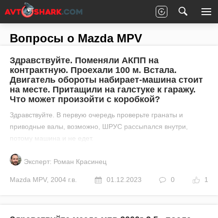
Главная
Все вопросы
Mazda
MPV
Вопросы о Mazda MPV
Здравствуйте. Поменяли АКПП на
контрактную. Проехали 100 м. Встала.
Двигатель обороты набирает-машина стоит
на месте. Притащили на галстуке к гаражу.
Что может произойти с коробкой?
Здравствуйте. В первую очередь проверьте гранаты и
приводные валы, возможно, ШРУС рассыпался внутри,
потому машина и не едет.
Эксперт: Роман Красинец
Mazda
MPV
,
2004 г.в.
01.12.2023
0
1