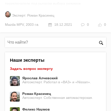
переключателе под рычагом выбора режимов.
Эксперт: Роман Красинец
Mazda
MPV
,
2003 г.в.
18.12.2021
0
0
Наши эксперты
Задать вопрос эксперту
Ярослав Алчевский
Автоэксперт. Работал в «ВАЗ» и «Nissan».
Роман Красинец
Автоэксперт. Собственная автомастерская.
Феликс Наумов