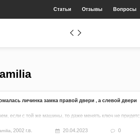
Статьи
Отзывы
Вопросы
amilia
малась личинка замка правой двери , а слевой двери
чем, если с той же машины, то даже менять ключ не придетс
,
2002 г.в.
20.04.2023
0
amilia