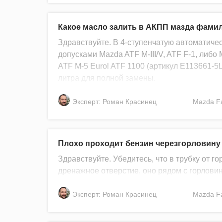
Какое масло залить в АКПП мазда фамил
Здравствуйте. В 4-ступенчатую автоматиче
допусками Mazda ATF M-III/V, ATF F-1, либо
ATF M-5 Eurol ATF 1100 (артикул E113661-
литра для полной замены.
Эксперт: Роман Красинец
Mazda
F
Плохо проходит бензин черезгорловину
Здравствуйте. Убедитесь, что в трубку от г
дренажное отверстие, оно рядом с горловин
Эксперт: Роман Красинец
Mazda
F