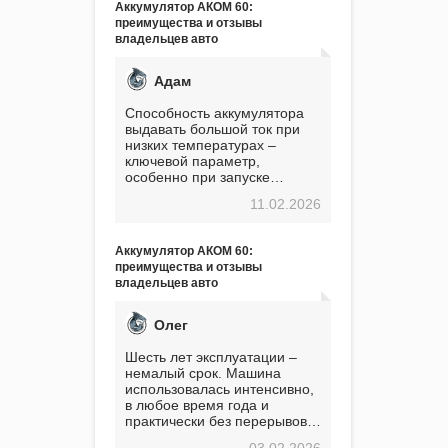
Аккумулятор АКОМ 60:
преимущества и отзывы
владельцев авто
Адам
Способность аккумулятора
выдавать большой ток при
низких температурах –
ключевой параметр,
особенно при запуске
двигателя в мороз. Мой опыт
11.02.2026
показывает, что данный
аккумулятор полностью
оправдывает свою
Аккумулятор АКОМ 60:
стоимость. Долго сомневался
преимущества и отзывы
перед приобретением, но в
владельцев авто
итоге ни разу не пожалел.
Считаю, что это отличное
вложение, избавляющее от
Олег
головной боли, связанной с
АКБ. Подтверждаю
Шесть лет эксплуатации –
немалый срок. Машина
использовалась интенсивно,
в любое время года и
практически без перерывов.
Разумеется, в
03.02.2026