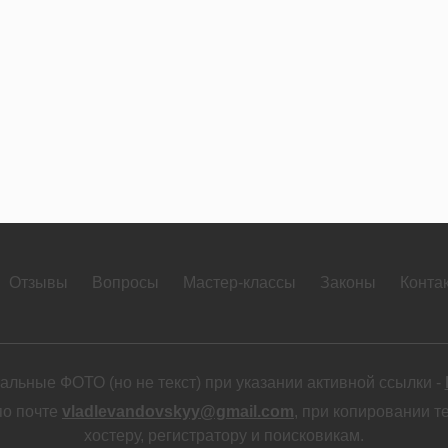
Отзывы
Вопросы
Мастер-классы
Законы
Конта
льные ФОТО (но не текст) при указании активной ссылки -
по почте
vladlevandovskyy@gmail.com
, при копировании т
хостеру, регистратору и поисковикам.