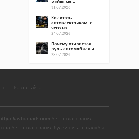
мойке ма...
31.07.2026
Как стать
автоэлектриком: с
чего на...
24.07.2026
Почему стирается
руль автомобиля и ...
23.07.2026
кты
Карта сайта
https://avtoshark.com
без согласования!
екста без согласования будем писать жалобы