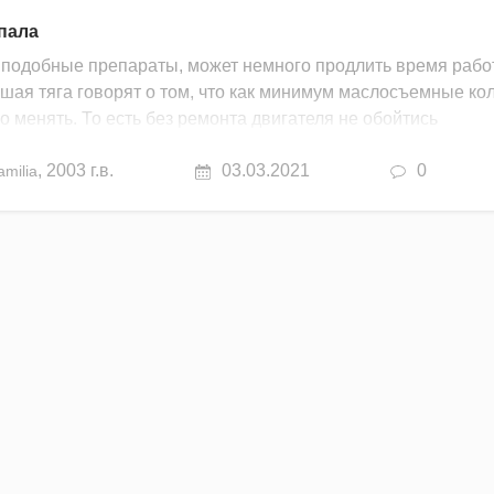
пала
ие подобные препараты, может немного продлить время раб
шая тяга говорят о том, что как минимум маслосъемные кол
о менять. То есть без ремонта двигателя не обойтись
,
2003 г.в.
03.03.2021
0
amilia