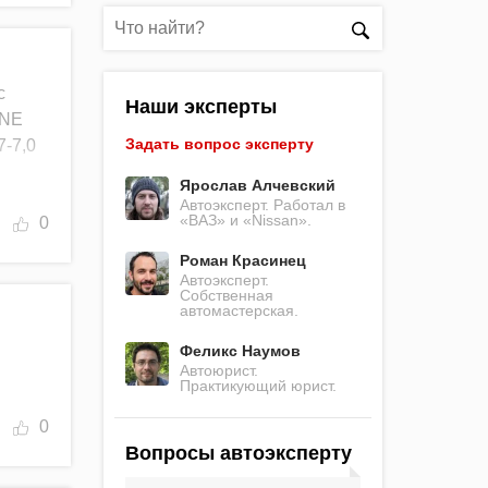
с
Наши эксперты
INE
Задать вопрос эксперту
7-7,0
Ярослав Алчевский
Автоэксперт. Работал в
«ВАЗ» и «Nissan».
0
Роман Красинец
Автоэксперт.
Собственная
автомастерская.
Феликс Наумов
Автоюрист.
Практикующий юрист.
0
Вопросы автоэксперту