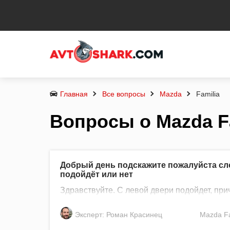
Главная
Все вопросы
Mazda
Familia
Вопросы о Mazda F
Добрый день подскажите пожалуйста сло
подойдёт или нет
Здравствуйте. С левой двери подойдет, при
Эксперт: Роман Красинец
Mazda
F