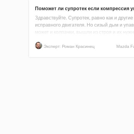
Поможет ли супротек если компрессия у
Здравствуйте. Супротек, равно как и друг
исправного двигателя. Но сизый дым и упав
может и колпачки, вышли из строя и их нужн
Эксперт: Роман Красинец
Mazda
F