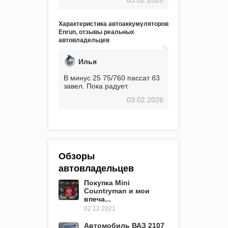
экстремальные морозы,
вроде -30, двигатель
предварительно
Характеристика автоаккумуляторов
прогревался, чтобы избежать
Enrun, отзывы реальных
проблем. И тем не менее, за
автовладельцев
весь период использования
не было ни единой поломки,
связанной с аккумулятором.
Илья
Прекрасный аккумулятор!
Недавно установил новый
В минус 25 75/760 пассат б3
АКОМ + EFB 75. Судя по
завел. Пока радует.
характеристикам, он даже
03.02.2026
превосходит предыдущую
модель.
Обзоры
автовладельцев
Покупка Mini
Countryman и мои
впеча...
02.12.2021
Автомобиль ВАЗ 2107