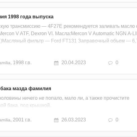
ия 1998 года выпуска
скую трансмиссию — 4F27E рекомендуется заливать масло 
 Mercon V ATF, Dexron VI. Масла:Mercon V Automatic NGN A-L
5L)Масляный фильтр — Ford FT131 Заправочный объем — 6,
,
1998 г.в.
20.04.2023
0
amilia
 бака мазда фамилия
ороловины ничего не попало, мало ли, а также прочистите
ой бака, под крышкой.
,
2001 г.в.
26.03.2023
0
amilia