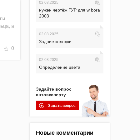
02.08.2025
нужен чертёж ГУР для w bora
2003
оты
ьца, а
02.08.2025
Задние колодки
0
02.08.2025
Определение цвета
Задайте вопрос
автоэксперту
Задать вопрос
Новые комментарии