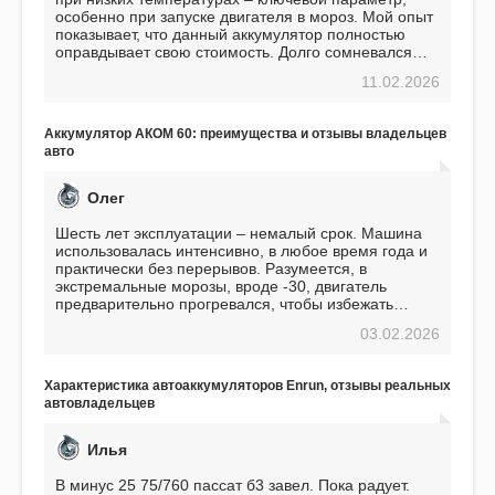
особенно при запуске двигателя в мороз. Мой опыт
показывает, что данный аккумулятор полностью
оправдывает свою стоимость. Долго сомневался
перед приобретением, но в итоге ни разу не
11.02.2026
пожалел. Считаю, что это отличное вложение,
избавляющее от головной боли, связанной с АКБ.
Подтверждаю
Аккумулятор АКОМ 60: преимущества и отзывы владельцев
авто
Олег
Шесть лет эксплуатации – немалый срок. Машина
использовалась интенсивно, в любое время года и
практически без перерывов. Разумеется, в
экстремальные морозы, вроде -30, двигатель
предварительно прогревался, чтобы избежать
проблем. И тем не менее, за весь период
03.02.2026
использования не было ни единой поломки,
связанной с аккумулятором. Прекрасный
аккумулятор! Недавно установил новый АКОМ +
Характеристика автоаккумуляторов Enrun, отзывы реальных
EFB 75. Судя по характеристикам, он даже
автовладельцев
превосходит предыдущую модель.
Илья
В минус 25 75/760 пассат б3 завел. Пока радует.