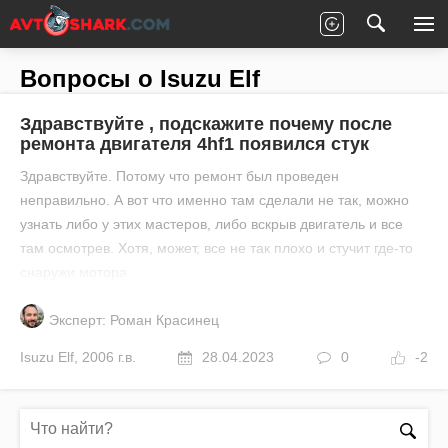
Главная
Все вопросы
Isuzu
Elf
Вопросы о Isuzu Elf
Здравствуйте , подскажите почему после
ремонта двигателя 4hf1 появился стук
Здравствуйте. Потому что ремонт был проведен
неправильно. А вот что именно там сделали не так, можно
узнать либо у этих мастеров, либо вскрыв двигатель и все
там осмотрев. Хотя, может, все не так плохо и стучит где-то
снаружи мотора.
Эксперт: Роман Красинец
Isuzu
Elf
,
2006 г.в.
28.04.2023
0
-2