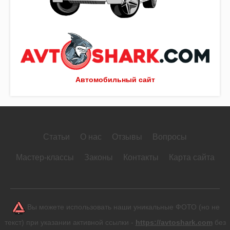
Автомобильный сайт
Статьи
О нас
Отзывы
Вопросы
Мастер-классы
Законы
Контакты
Карта сайта
Вы можете использовать наши уникальные ФОТО (но не
текст) при указании активной ссылки -
https://avtoshark.com
без