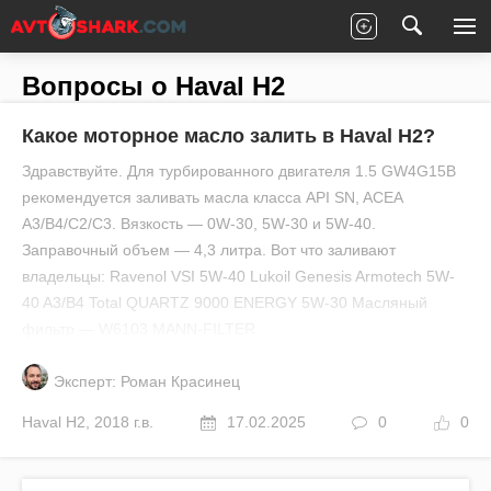
Главная
Все вопросы
Haval
H2
Вопросы о Haval H2
Какое моторное масло залить в Haval H2?
Здравствуйте. Для турбированного двигателя 1.5 GW4G15B
рекомендуется заливать масла класса API SN, ACEA
A3/B4/C2/C3. Вязкость — 0W-30, 5W-30 и 5W-40.
Заправочный объем — 4,3 литра. Вот что заливают
владельцы: Ravenol VSI 5W-40 Lukoil Genesis Armotech 5W-
40 A3/B4 Total QUARTZ 9000 ENERGY 5W-30 Масляный
фильтр — W6103 MANN-FILTER
Эксперт: Роман Красинец
Haval
H2
,
2018 г.в.
17.02.2025
0
0