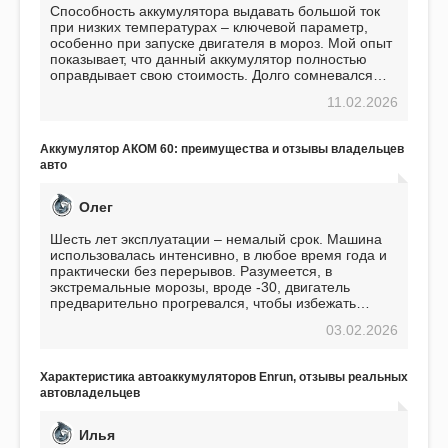
Способность аккумулятора выдавать большой ток
при низких температурах – ключевой параметр,
особенно при запуске двигателя в мороз. Мой опыт
показывает, что данный аккумулятор полностью
оправдывает свою стоимость. Долго сомневался
перед приобретением, но в итоге ни разу не
11.02.2026
пожалел. Считаю, что это отличное вложение,
избавляющее от головной боли, связанной с АКБ.
Подтверждаю
Аккумулятор АКОМ 60: преимущества и отзывы владельцев
авто
Олег
Шесть лет эксплуатации – немалый срок. Машина
использовалась интенсивно, в любое время года и
практически без перерывов. Разумеется, в
экстремальные морозы, вроде -30, двигатель
предварительно прогревался, чтобы избежать
проблем. И тем не менее, за весь период
03.02.2026
использования не было ни единой поломки,
связанной с аккумулятором. Прекрасный
аккумулятор! Недавно установил новый АКОМ +
Характеристика автоаккумуляторов Enrun, отзывы реальных
EFB 75. Судя по характеристикам, он даже
автовладельцев
превосходит предыдущую модель.
Илья