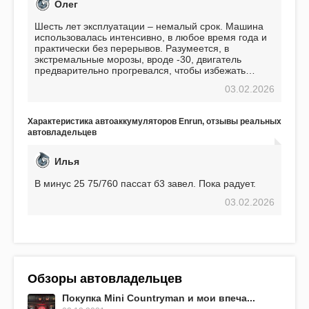
Олег
Шесть лет эксплуатации – немалый срок. Машина
использовалась интенсивно, в любое время года и
практически без перерывов. Разумеется, в
экстремальные морозы, вроде -30, двигатель
предварительно прогревался, чтобы избежать
проблем. И тем не менее, за весь период
03.02.2026
использования не было ни единой поломки,
связанной с аккумулятором. Прекрасный
аккумулятор! Недавно установил новый АКОМ +
Характеристика автоаккумуляторов Enrun, отзывы реальных
EFB 75. Судя по характеристикам, он даже
автовладельцев
превосходит предыдущую модель.
Илья
В минус 25 75/760 пассат б3 завел. Пока радует.
03.02.2026
Обзоры автовладельцев
Покупка Mini Countryman и мои впеча...