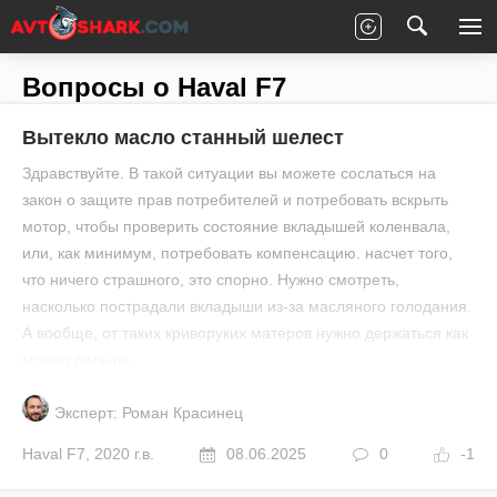
Главная
Все вопросы
Haval
F7
Вопросы о Haval F7
Вытекло масло станный шелест
Здравствуйте. В такой ситуации вы можете сослаться на
закон о защите прав потребителей и потребовать вскрыть
мотор, чтобы проверить состояние вкладышей коленвала,
или, как минимум, потребовать компенсацию. насчет того,
что ничего страшного, это спорно. Нужно смотреть,
насколько пострадали вкладыши из-за масляного голодания.
А вообще, от таких криворуких матеров нужно держаться как
можно дальше.
Эксперт: Роман Красинец
Haval
F7
,
2020 г.в.
08.06.2025
0
-1