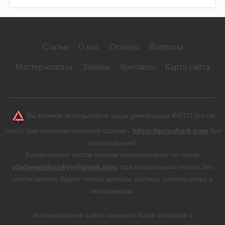
Статьи
О нас
Отзывы
Вопросы
Мастер-классы
Законы
Контакты
Карта сайта
Вы можете использовать наши уникальные ФОТО (но не
текст) при указании активной ссылки -
https://avtoshark.com
без
согласования!
Копирование текста просим согласовывать по почте
vladlevandovskyy@gmail.com
, при копировании текста без
согласования будем писать жалобы хостеру, регистратору и
поисковикам.
Использование сайта означает Ваше согласие с