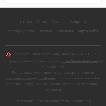
Статьи
О нас
Отзывы
Вопросы
Мастер-классы
Законы
Контакты
Карта сайта
Вы можете использовать наши уникальные ФОТО (но не
текст) при указании активной ссылки -
https://avtoshark.com
без
согласования!
Копирование текста просим согласовывать по почте
vladlevandovskyy@gmail.com
, при копировании текста без
согласования будем писать жалобы хостеру, регистратору и
поисковикам.
Использование сайта означает Ваше согласие с