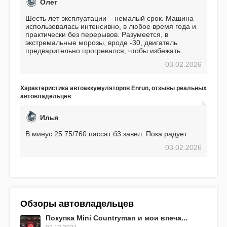
Олег
Шесть лет эксплуатации – немалый срок. Машина
использовалась интенсивно, в любое время года и
практически без перерывов. Разумеется, в
экстремальные морозы, вроде -30, двигатель
предварительно прогревался, чтобы избежать
проблем. И тем не менее, за весь период
03.02.2026
использования не было ни единой поломки,
связанной с аккумулятором. Прекрасный
аккумулятор! Недавно установил новый АКОМ +
Характеристика автоаккумуляторов Enrun, отзывы реальных
EFB 75. Судя по характеристикам, он даже
автовладельцев
превосходит предыдущую модель.
Илья
В минус 25 75/760 пассат б3 завел. Пока радует.
03.02.2026
Обзоры автовладельцев
Покупка Mini Countryman и мои впеча...