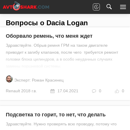
Главная
Все вопросы
Dacia
Logan
Вопросы о Dacia Logan
Оборвало ремень, что меня ждет
Здравствуйте. Обрыв ремня ГРМ на таком двигателе
приводит к загибу клапанов, после чего требуется ремонт
головки блока цилиндров, а в особо неудачных случаях
замены поршневой системы.
Эксперт: Роман Красинец
Renault
2018 г.в.
17.04.2021
0
0
Подсветка то горит, то нет, что делать
Здравствуйте. Нужно проверять всю проводку, потому что