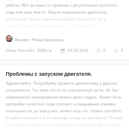
работы ЭБУ до каких-то проблем с регулятором холостого
хода или еще чем-то. Ищите нормального диагноста,
который не только сканером ошибки посмотрит, но и
проверит движок руками когда он не заводится.
Эксперт: Роман Красинец
Chery
Fora A21
,
2008 г.в.
02.03.2024
0
0
Проблемы с запуском двигателя.
Здравствуйте. Попробуйте провести диагностику у другого
специалиста. Тут явно что-то по электронной части. Но без
нормального сканирования можно долго гадать. Может быть
настройки холостого хода слетают, а скидывание клеммы
откатывает их до заводских, может еще что. Нужно смотреть.
И нужно проверять в те периоды, когда не заводится. Почему
не заводится? Искры нет, топливо не поступает, фазы сбиты