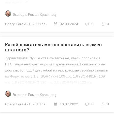
или еще что?
Эксперт: Роман Красинец
Chery
Fora A21
,
2008 г.в.
02.03.2024
0
0
Какой двигатель можно поставить взамен
штатного?
Здравствуйте. Лучше ставить такой же, какой прописан в
ПТС, тогда не будет мороки с документами. Если же его не
достать, то подойдет любой из тех, которые серийно ставили
на Фору, то есть:1.5 (SQR477F) 109 л.с. 1.6 (SQR481F) 109
л.с. 1.8 (SQR481FC) 130 л.с. 2.0 (SQR484F) 133 л.с.
Эксперт: Роман Красинец
Chery
Fora A21
,
2010 г.в.
18.07.2022
0
0