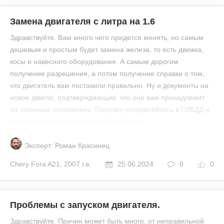
Замена двигателя с литра на 1.6
Здравствуйте. Вам много чего придется менять, но самым
дешевым и простым будет замена железа, то есть движка,
косы и навесного оборудования. А самым дорогим
получение разрешения, а потом получение справки о том,
что двигатель вам поставили правильно. Ну и документы на
новое двигло, подтверждающие, что оно вам принадлежит
на законных основаниях. Поэтому отправляйтесь в ГИБДД и
готовьтесь к крайне муторной и длитель...
Эксперт: Роман Красинец
Chery
Fora A21
,
2007 г.в.
25.06.2024
0
0
Проблемы с запуском двигателя.
Здравствуйте. Причин может быть много, от неправильной