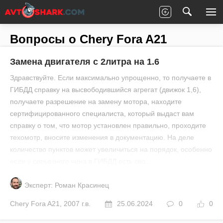
Главная
Все вопросы
Chery
Fora A21
Вопросы о Chery Fora A21
Замена двигателя с 2литра на 1.6
Здравствуйте. Если максимально упрощенно, то получаете в
ГИБДД справку на высвободившийся агрегат (движок 1,6),
получаете разрешение на замену мотора, находите
сертифицированного специалиста, который выдаст вам
справку о том, что мотор установлен правильно, проходите
техомотр, вносите изменения в документацию. На деле
количество пунктов может увеличиться на порядок, особенно
если у серьезного чина в ГИБДД есть сво...
Эксперт: Роман Красинец
Chery
Fora A21
,
2007 г.в.
25.06.2024
0
0