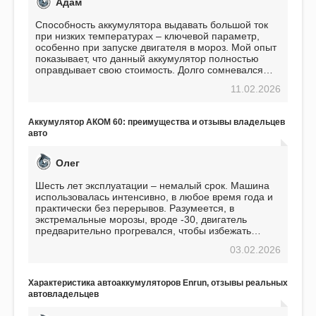
Адам
Способность аккумулятора выдавать большой ток
при низких температурах – ключевой параметр,
особенно при запуске двигателя в мороз. Мой опыт
показывает, что данный аккумулятор полностью
оправдывает свою стоимость. Долго сомневался
перед приобретением, но в итоге ни разу не
11.02.2026
пожалел. Считаю, что это отличное вложение,
избавляющее от головной боли, связанной с АКБ.
Подтверждаю
Аккумулятор АКОМ 60: преимущества и отзывы владельцев
авто
Олег
Шесть лет эксплуатации – немалый срок. Машина
использовалась интенсивно, в любое время года и
практически без перерывов. Разумеется, в
экстремальные морозы, вроде -30, двигатель
предварительно прогревался, чтобы избежать
проблем. И тем не менее, за весь период
03.02.2026
использования не было ни единой поломки,
связанной с аккумулятором. Прекрасный
аккумулятор! Недавно установил новый АКОМ +
Характеристика автоаккумуляторов Enrun, отзывы реальных
EFB 75. Судя по характеристикам, он даже
автовладельцев
превосходит предыдущую модель.