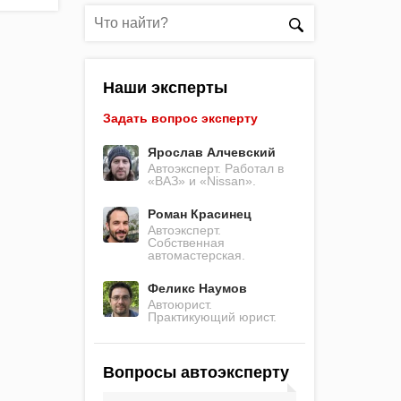
Наши эксперты
Задать вопрос эксперту
Ярослав Алчевский
Автоэксперт. Работал в
«ВАЗ» и «Nissan».
Роман Красинец
Автоэксперт.
Собственная
автомастерская.
Феликс Наумов
Автоюрист.
Практикующий юрист.
Вопросы автоэксперту