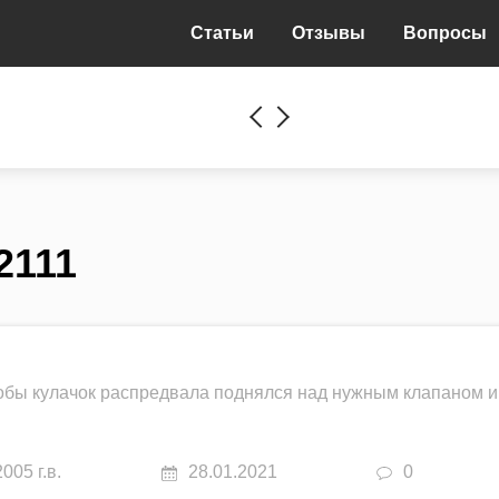
Статьи
Отзывы
Вопросы
2111
тобы кулачок распредвала поднялся над нужным клапаном и
2005 г.в.
28.01.2021
0