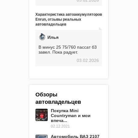
экстремальные морозы,
вроде -30, двигатель
предварительно
Характеристика автоаккумуляторов
прогревался, чтобы избежать
Enrun, отзывы реальных
проблем. И тем не менее, за
автовладельцев
весь период использования
не было ни единой поломки,
связанной с аккумулятором.
Илья
Прекрасный аккумулятор!
Недавно установил новый
В минус 25 75/760 пассат б3
АКОМ + EFB 75. Судя по
завел. Пока радует.
характеристикам, он даже
03.02.2026
превосходит предыдущую
модель.
Обзоры
автовладельцев
Покупка Mini
Countryman и мои
впеча...
02.12.2021
Автомобиль ВАЗ 2107