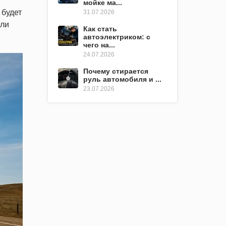
мойке ма...
 будет
31.07.2026
или
Как стать
автоэлектриком: с
чего на...
24.07.2026
Почему стирается
руль автомобиля и ...
23.07.2026