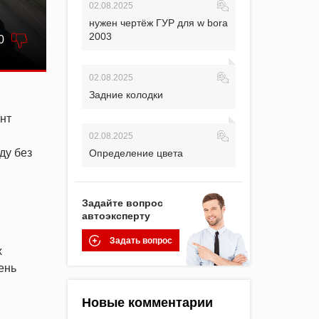
02.08.2025
нужен чертёж ГУР для w bora
2003
0
02.08.2025
Задние колодки
нт
02.08.2025
ду без
Определение цвета
Задайте вопрос
автоэксперту
Задать вопрос
х
ень
Новые комментарии