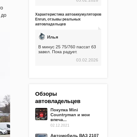
экстремальные морозы,
вроде -30, двигатель
то
предварительно
Характеристика автоаккумуляторов
 до
прогревался, чтобы избежать
Enrun, отзывы реальных
проблем. И тем не менее, за
автовладельцев
весь период использования
не было ни единой поломки,
связанной с аккумулятором.
Илья
Прекрасный аккумулятор!
Недавно установил новый
В минус 25 75/760 пассат б3
АКОМ + EFB 75. Судя по
завел. Пока радует.
характеристикам, он даже
03.02.2026
превосходит предыдущую
модель.
Обзоры
автовладельцев
Покупка Mini
Countryman и мои
впеча...
02.12.2021
Автомобиль ВАЗ 2107