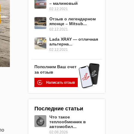
– малиновый
02.12.2021
Отзыв о легендарном
японце – Mitsub...
02.12.2021
Lada XRAY — отличная
альтерна...
02.12.2021
Пополним Ваш счет
за отзыв
Написать отзыв
Последние статьи
Что такое
теплообменник в
автомобил...
по
02.08.2026