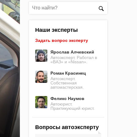
Наши эксперты
Задать вопрос эксперту
Ярослав Алчевский
Автоэксперт. Работал в
«ВАЗ» и «Nissan».
Роман Красинец
Автоэксперт.
Собственная
автомастерская.
Феликс Наумов
Автоюрист.
Практикующий юрист.
Вопросы автоэксперту