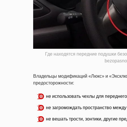
Где находятся передние подушки безопа
bezopasnos
Владельцы модификаций «
Люкс
» и «Экскл
предосторожности:
не использовать чехлы для переднего
не загромождать пространство между 
не вешать трости, зонтики, другие пр