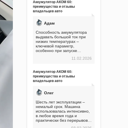
Аккумулятор АКОМ 60:
преимущества и отзывы
владельцев авто
Адам
Способность аккумулятора
выдавать большой ток при
низких температурах –
ключевой параметр,
особенно при запуске
двигателя в мороз. Мой опыт
11.02.2026
показывает, что данный
аккумулятор полностью
оправдывает свою
Аккумулятор АКОМ 60:
стоимость. Долго сомневался
преимущества и отзывы
перед приобретением, но в
владельцев авто
итоге ни разу не пожалел.
Считаю, что это отличное
вложение, избавляющее от
Олег
головной боли, связанной с
АКБ. Подтверждаю
Шесть лет эксплуатации –
немалый срок. Машина
использовалась интенсивно,
в любое время года и
практически без перерывов.
Разумеется, в
03.02.2026