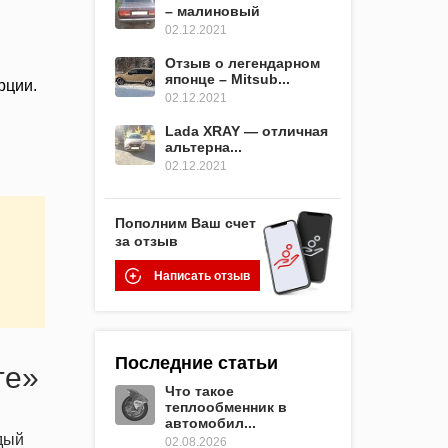
– малиновый
02.12.2021
Отзыв о легендарном
японце – Mitsub...
рции.
02.12.2021
Lada XRAY — отличная
альтерна...
02.12.2021
Пополним Ваш счет
за отзыв
Написать отзыв
Последние статьи
те»
Что такое
теплообменник в
автомобил...
ждый
02.08.2026