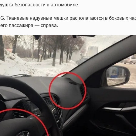
одушка безопасности
в автомобиле.
G. Тканевые надувные мешки располагаются в боковых ча
него
пассажир
а — справа.