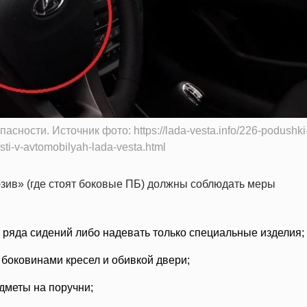
сности. Источник фото: https://lada-vesta.info/226-podushki
ti-v-avtomobilyah-lada-vesta.html
юзив» (где стоят боковые ПБ) должны соблюдать меры
 ряда сидений либо надевать только специальные изделия;
боковинами кресел и обивкой двери;
едметы на поручни;