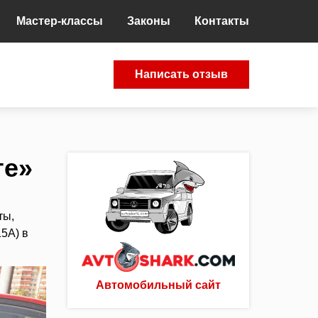
Мастер-классы
Законы
Контакты
Написать отзыв
те»
ты,
5A) в
Автомобильный сайт