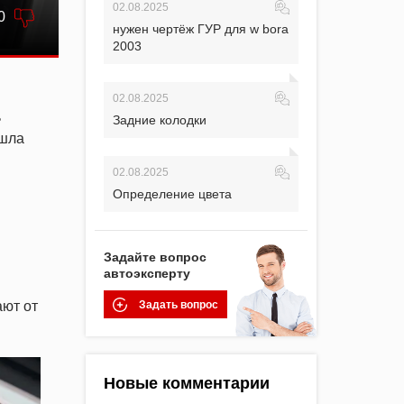
02.08.2025
0
нужен чертёж ГУР для w bora
2003
02.08.2025
ь
Задние колодки
ошла
02.08.2025
Определение цвета
Задайте вопрос
автоэксперту
ают от
Задать вопрос
Новые комментарии