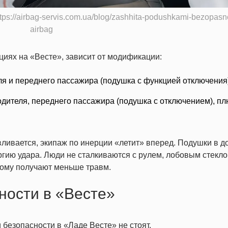
s://airbag-servis.com.ua/blog/zashhita-podushkami-bezopasno
airbag
ациях
на «Весте»,
зависит от модификации:
теля и переднего пассажира (подушка с функцией отключения
 водителя, переднего пассажира (подушка с отключением), пл
ивается, экипаж по инерции «летит» вперед. Подушки в д
ргию удара. Люди не сталкиваются с рулем, лобовым стекло
тому получают меньше травм.
ности в «Весте»
 безопасности
в «Ладе Весте»
не
стоят.