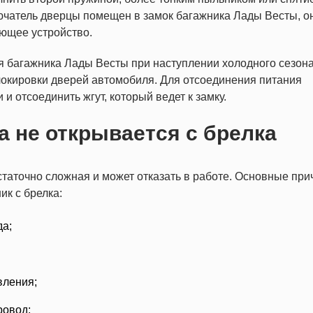
ючатель дверцы помещен в замок багажника Лады Весты, о
ающее устройство.
ия багажника Лады Весты при наступлении холодного сезона
локировки дверей автомобиля. Для отсоединения питания
и отсоединить жгут, который ведет к замку.
a не открывается с брелка
аточно сложная и может отказать в работе. Основные при
ик с брелка:
да;
вления;
ровод;