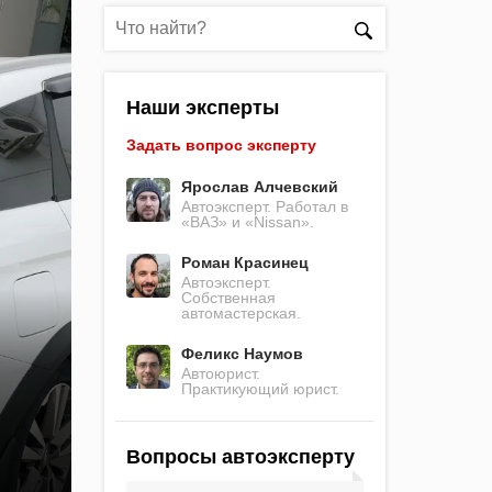
Наши эксперты
Задать вопрос эксперту
Ярослав Алчевский
Автоэксперт. Работал в
«ВАЗ» и «Nissan».
Роман Красинец
Автоэксперт.
Собственная
автомастерская.
Феликс Наумов
Автоюрист.
Практикующий юрист.
Вопросы автоэксперту