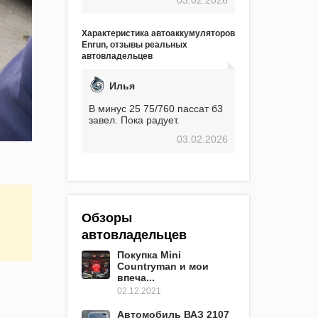
экстремальные морозы,
вроде -30, двигатель
предварительно
Характеристика автоаккумуляторов
прогревался, чтобы избежать
Enrun, отзывы реальных
проблем. И тем не менее, за
автовладельцев
весь период использования
не было ни единой поломки,
связанной с аккумулятором.
Илья
Прекрасный аккумулятор!
Недавно установил новый
В минус 25 75/760 пассат б3
АКОМ + EFB 75. Судя по
завел. Пока радует.
характеристикам, он даже
03.02.2026
превосходит предыдущую
модель.
Обзоры
автовладельцев
Покупка Mini
Countryman и мои
впеча...
02.12.2021
Автомобиль ВАЗ 2107