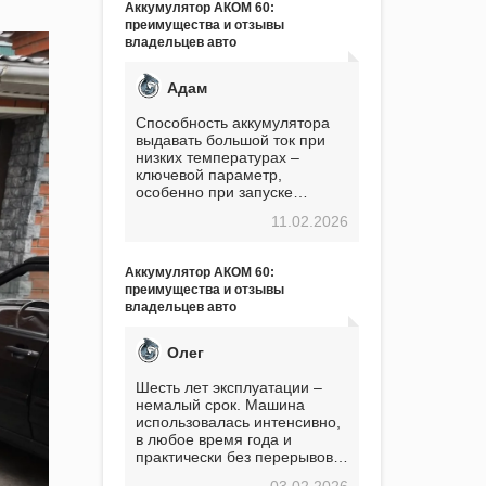
Аккумулятор АКОМ 60:
преимущества и отзывы
владельцев авто
Адам
Способность аккумулятора
выдавать большой ток при
низких температурах –
ключевой параметр,
особенно при запуске
двигателя в мороз. Мой опыт
11.02.2026
показывает, что данный
аккумулятор полностью
оправдывает свою
Аккумулятор АКОМ 60:
стоимость. Долго сомневался
преимущества и отзывы
перед приобретением, но в
владельцев авто
итоге ни разу не пожалел.
Считаю, что это отличное
вложение, избавляющее от
Олег
головной боли, связанной с
АКБ. Подтверждаю
Шесть лет эксплуатации –
немалый срок. Машина
использовалась интенсивно,
в любое время года и
практически без перерывов.
Разумеется, в
03.02.2026