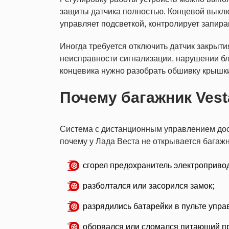
защиты датчика полностью. Концевой выкл
управляет подсветкой, контролирует запир
Иногда требуется отключить датчик закрыт
неисправности сигнализации, нарушении б
концевика нужно разобрать обшивку крышки 
Почему багажник Vest
Система с дистанционным управлением дост
почему у Лада Веста не открывается багажн
сгорел предохранитель электроприво
разболтался или засорился замок;
разрядились батарейки в пульте упра
оборвался или сломался питающий п