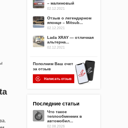
– малиновый
02.12.2021
Отзыв о легендарном
японце – Mitsub...
02.12.2021
Lada XRAY — отличная
альтерна...
02.12.2021
ты
Пополним Ваш счет
за отзыв
Написать отзыв
ta
Последние статьи
Что такое
теплообменник в
ва.
автомобил...
02.08.2026
ем