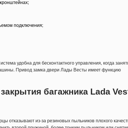
 кронштейнах;
зъемом подключения;
истема удобна для бесконтактного управления, когда заня
 машины. Привод замка двери Лады Весты имеет функцию
 закрытия багажника Lada Ves
рцы отказывают из-за резиновых пыльников плохого качест
нить второй пружиной, более тонким пыльником или сняти