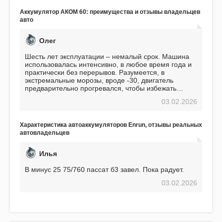
Подтверждаю
Аккумулятор АКОМ 60: преимущества и отзывы владельцев
авто
Олег
Шесть лет эксплуатации – немалый срок. Машина
использовалась интенсивно, в любое время года и
практически без перерывов. Разумеется, в
экстремальные морозы, вроде -30, двигатель
предварительно прогревался, чтобы избежать
проблем. И тем не менее, за весь период
03.02.2026
использования не было ни единой поломки,
связанной с аккумулятором. Прекрасный
аккумулятор! Недавно установил новый АКОМ +
Характеристика автоаккумуляторов Enrun, отзывы реальных
EFB 75. Судя по характеристикам, он даже
автовладельцев
превосходит предыдущую модель.
Илья
В минус 25 75/760 пассат б3 завел. Пока радует.
03.02.2026