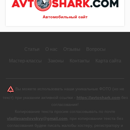
Автомобильный сайт
Статьи
О нас
Отзывы
Вопросы
Мастер-классы
Законы
Контакты
Карта сайта
Вы можете использовать наши уникальные ФОТО (но не
текст) при указании активной ссылки -
https://avtoshark.com
без
согласования!
Копирование текста просим согласовывать по почте
vladlevandovskyy@gmail.com
, при копировании текста без
согласования будем писать жалобы хостеру, регистратору и