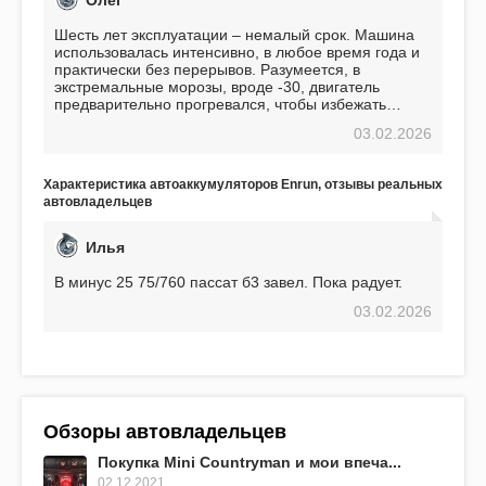
Олег
Шесть лет эксплуатации – немалый срок. Машина
использовалась интенсивно, в любое время года и
практически без перерывов. Разумеется, в
экстремальные морозы, вроде -30, двигатель
предварительно прогревался, чтобы избежать
проблем. И тем не менее, за весь период
03.02.2026
использования не было ни единой поломки,
связанной с аккумулятором. Прекрасный
аккумулятор! Недавно установил новый АКОМ +
Характеристика автоаккумуляторов Enrun, отзывы реальных
EFB 75. Судя по характеристикам, он даже
автовладельцев
превосходит предыдущую модель.
Илья
В минус 25 75/760 пассат б3 завел. Пока радует.
03.02.2026
Обзоры автовладельцев
Покупка Mini Countryman и мои впеча...
02.12.2021