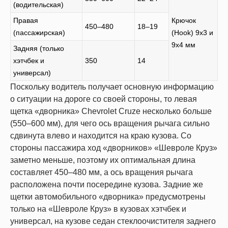
(водительская)
Правая
Крючок
450–480
18–19
(пассажирская)
(Hook) 9х3 и
9х4 мм
Задняя (только
хэтчбек и
350
14
универсал)
Поскольку водитель получает основную информацию
о ситуации на дороге со своей стороны, то левая
щетка «дворника» Chevrolet Cruze несколько больше
(550–600 мм), для чего ось вращения рычага сильно
сдвинута влево и находится на краю кузова. Со
стороны пассажира ход «дворников» «Шевроле Круз»
заметно меньше, поэтому их оптимальная длина
составляет 450–480 мм, а ось вращения рычага
расположена почти посередине кузова. Задние же
щетки автомобильного «дворника» предусмотрены
только на «Шевроле Круз» в кузовах хэтчбек и
универсал, на кузове седан стеклоочистителя заднего