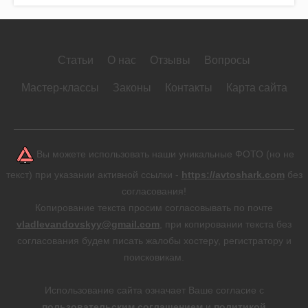
Статьи
О нас
Отзывы
Вопросы
Мастер-классы
Законы
Контакты
Карта сайта
Вы можете использовать наши уникальные ФОТО (но не
текст) при указании активной ссылки -
https://avtoshark.com
без
согласования!
Копирование текста просим согласовывать по почте
vladlevandovskyy@gmail.com
, при копировании текста без
согласования будем писать жалобы хостеру, регистратору и
поисковикам.
Использование сайта означает Ваше согласие с
пользовательским соглашением
и
политикой