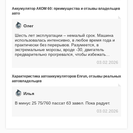
избавляющее от головной боли, связанной с АКБ.
Подтверждаю
Аккумулятор АКОМ 60: преимущества и отзывы владельцев
авто
Олег
Шесть лет эксплуатации – немалый срок. Машина
использовалась интенсивно, в любое время года и
практически без перерывов. Разумеется, в
экстремальные морозы, вроде -30, двигатель
предварительно прогревался, чтобы избежать
проблем. И тем не менее, за весь период
03.02.2026
использования не было ни единой поломки,
связанной с аккумулятором. Прекрасный
аккумулятор! Недавно установил новый АКОМ +
Характеристика автоаккумуляторов Enrun, отзывы реальных
EFB 75. Судя по характеристикам, он даже
автовладельцев
превосходит предыдущую модель.
Илья
В минус 25 75/760 пассат б3 завел. Пока радует.
03.02.2026