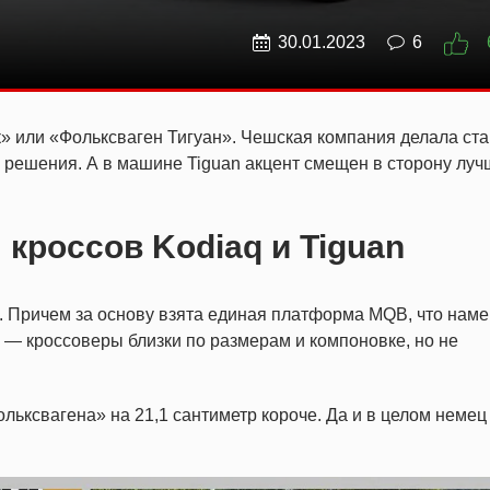
30.01.2023
6
к» или «Фольксваген Тигуан». Чешская компания делала ста
 решения. А в машине Tiguan акцент смещен в сторону лу
 кроссов Kodiaq и Tiguan
 Причем за основу взята единая платформа MQB, что наме
о — кроссоверы близки по размерам и компоновке, но не
ьксвагена» на 21,1 сантиметр короче. Да и в целом немец