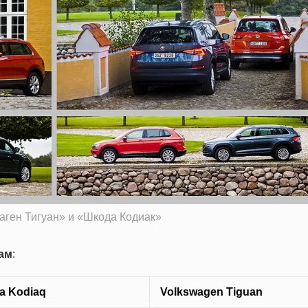
аген Тигуан» и «Шкода Кодиак»
там
:
a Kodiaq
Volkswagen Tiguan