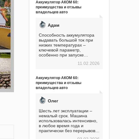
Аккумулятор АКОМ 60:
преимущества и отзывы
владельцев авто
Адам
Способность аккумулятора
выдавать большой ток при
низких температурах –
ключевой параметр,
особенно при запуске
двигателя в мороз. Мой опыт
11.02.2026
показывает, что данный
аккумулятор полностью
оправдывает свою
Аккумулятор АКОМ 60:
стоимость. Долго сомневался
преимущества и отзывы
перед приобретением, но в
владельцев авто
итоге ни разу не пожалел.
Считаю, что это отличное
вложение, избавляющее от
Олег
головной боли, связанной с
АКБ. Подтверждаю
Шесть лет эксплуатации –
немалый срок. Машина
использовалась интенсивно,
в любое время года и
практически без перерывов.
Разумеется, в
03.02.2026