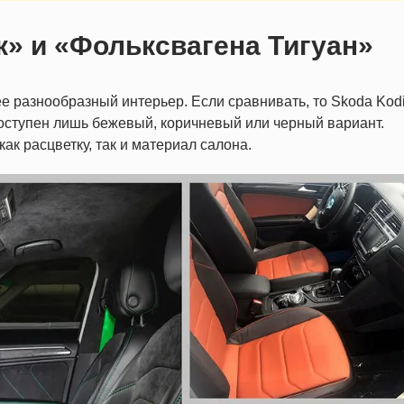
» и «Фольксвагена Тигуан»
е разнообразный интерьер. Если сравнивать, то Skoda Kod
доступен лишь бежевый, коричневый или черный вариант.
ак расцветку, так и материал салона.