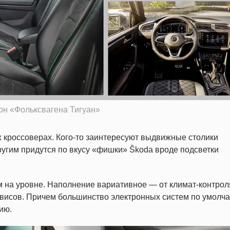
он «Фольксвагена Тигуан»
кроссоверах. Кого-то заинтересуют выдвижные столики
ругим придутся по вкусу «фишки» Škoda вроде подсветки
 на уровне. Наполнение вариативное — от климат-контрол
рвисов. Причем большинство электронных систем по умолч
ию.