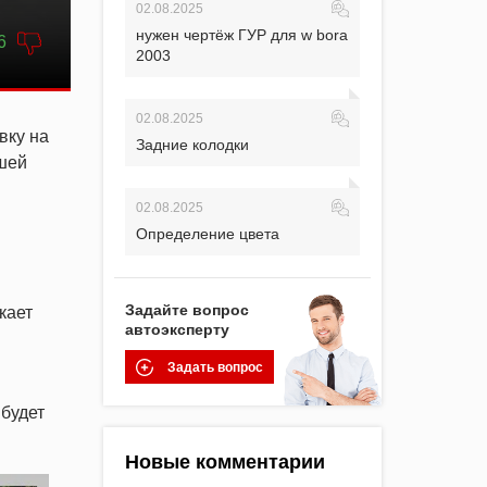
02.08.2025
нужен чертёж ГУР для w bora
6
2003
02.08.2025
вку на
Задние колодки
чшей
02.08.2025
Определение цвета
Задайте вопрос
кает
автоэксперту
Задать вопрос
 будет
Новые комментарии