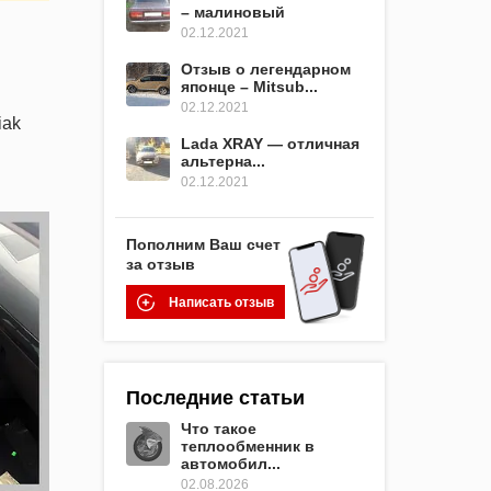
– малиновый
02.12.2021
Отзыв о легендарном
японце – Mitsub...
02.12.2021
iak
Lada XRAY — отличная
альтерна...
02.12.2021
Пополним Ваш счет
за отзыв
Написать отзыв
Последние статьи
Что такое
теплообменник в
автомобил...
02.08.2026