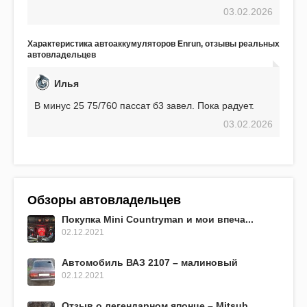
проблем. И тем не менее, за весь период
03.02.2026
использования не было ни единой поломки,
связанной с аккумулятором. Прекрасный
аккумулятор! Недавно установил новый АКОМ +
Характеристика автоаккумуляторов Enrun, отзывы реальных
EFB 75. Судя по характеристикам, он даже
автовладельцев
превосходит предыдущую модель.
Илья
В минус 25 75/760 пассат б3 завел. Пока радует.
03.02.2026
Обзоры автовладельцев
Покупка Mini Countryman и мои впеча...
02.12.2021
Автомобиль ВАЗ 2107 – малиновый
02.12.2021
Отзыв о легендарном японце – Mitsub...