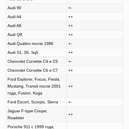
Audi 90
+-
Audi A4
++
Audi A8
++
Audi Q8
++
Audi Quattro после 1986
+-
Audi S1, S5, Sq5
++
Chevrolet Corvette C4 и C5
+-
Chevrolet Corvette C6 и C7
++
Ford Explorer, Focus, Fiesta,
Mustang, Transit после 2001
++
года, Fusion, Kuga
Ford Escort, Scorpio, Sierra
+-
Jaguar F-type Coupe,
++
Roadster
Porsche 911 с 1999 года,