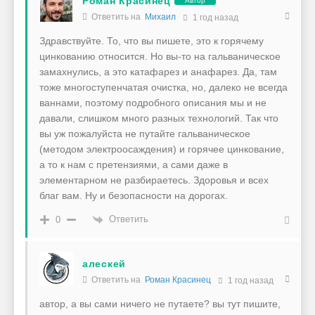
Роман Красинец
Автор
Ответить на
Михаил
1 год назад
Здравствуйте. То, что вы пишете, это к горячему
цинкованию относится. Но вы-то на гальваническое
замахнулись, а это катафарез и анафарез. Да, там
тоже многоступенчатая очистка, но, далеко не всегда
ваннами, поэтому подробного описания мы и не
давали, слишком много разных технологий. Так что
вы уж пожалуйста не путайте гальваническое
(методом электроосаждения) и горячее цинкование,
а то к нам с претензиями, а сами даже в
элементарном не разбираетесь. Здоровья и всех
благ вам. Ну и безопасности на дорогах.
Ответить
0
алескей
Ответить на
Роман Красинец
1 год назад
автор, а вы сами ничего не путаете? вы тут пишите,