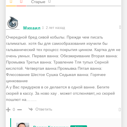
Старые
Михаил
2 лет назад
Очередной бред сивой кобылы. Прежде чем писать
галиматью. хотя бы для самообразования изучили бы
гальванический тех процесс покрытия цинком. Картка для не
очень умных. Первая ванна:
Обезжиривание
Вторая ванна:
Промывка
Третья ванна:
Травление Тля тупых Серной
кислотой.
Четвертая ванна:
Промывка
Пятая ванна:
Флюсование
Шестое
Сушка
Седьмая ванна: Горячее
цинкование
А у Вас придурков в се делается в одной ванне. Бегите
скорей в кассу. За ново хау . может отслюнявят,,но скорей
пошлют на……..
Ответить
0