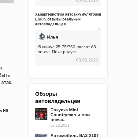
экстремальные морозы,
вроде -30, двигатель
предварительно
Характеристика автоаккумуляторов
прогревался, чтобы избежать
Enrun, отзывы реальных
проблем. И тем не менее, за
автовладельцев
весь период использования
не было ни единой поломки,
связанной с аккумулятором.
Илья
Прекрасный аккумулятор!
Недавно установил новый
В минус 25 75/760 пассат б3
АКОМ + EFB 75. Судя по
завел. Пока радует.
характеристикам, он даже
03.02.2026
превосходит предыдущую
модель.
х
быть
атак.
Обзоры
автовладельцев
Покупка Mini
ь на
Countryman и мои
впеча...
02.12.2021
Автомобиль ВАЗ 2107