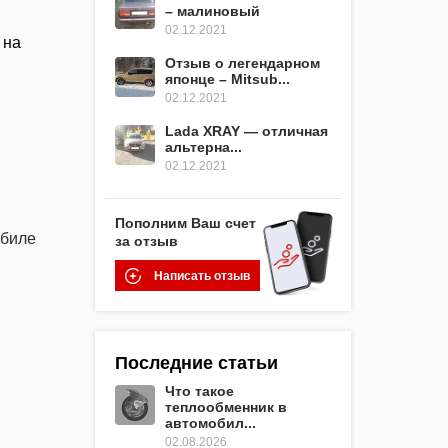
– малиновый
02.12.2021
 на
Отзыв о легендарном
японце – Mitsub...
02.12.2021
Lada XRAY — отличная
альтерна...
02.12.2021
Пополним Ваш счет
обиле
за отзыв
Написать отзыв
Последние статьи
Что такое
теплообменник в
автомобил...
02.08.2026