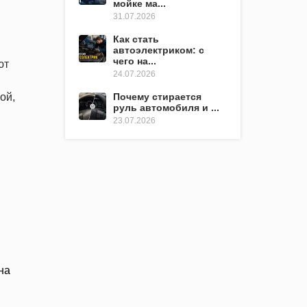
мойке ма...
31.07.2026
Как стать
автоэлектриком: с
чего на...
ют
24.07.2026
Почему стирается
ой,
руль автомобиля и ...
23.07.2026
на