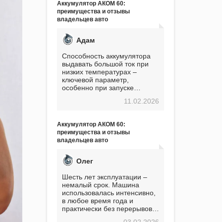
Аккумулятор АКОМ 60:
преимущества и отзывы
владельцев авто
Адам
Способность аккумулятора
выдавать большой ток при
низких температурах –
ключевой параметр,
особенно при запуске
двигателя в мороз. Мой опыт
11.02.2026
показывает, что данный
аккумулятор полностью
оправдывает свою
Аккумулятор АКОМ 60:
стоимость. Долго сомневался
преимущества и отзывы
перед приобретением, но в
владельцев авто
итоге ни разу не пожалел.
Считаю, что это отличное
вложение, избавляющее от
Олег
головной боли, связанной с
АКБ. Подтверждаю
Шесть лет эксплуатации –
немалый срок. Машина
использовалась интенсивно,
в любое время года и
практически без перерывов.
Разумеется, в
03.02.2026