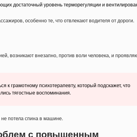
ающих достаточный уровень терморегуляции и вентилирова
сажиров, особенно те, что отвлекают водителя от дороги.
ей, возникают внезапно, против воли человека, и проявля
я к грамотному психотерапевту, который подскажет, что
ялись тягостные воспоминания.
ы не потела спина в машине.
облем с повышенным