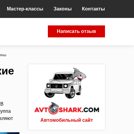
Мастер-классы
Законы
Контакты
Написать отзыв
ины
кие
 В
руппа
являют
Автомобильный сайт