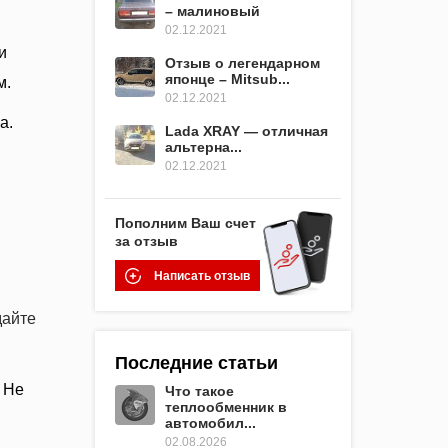
– малиновый
02.12.2021
и
Отзыв о легендарном
японце – Mitsub...
м.
02.12.2021
а.
Lada XRAY — отличная
альтерна...
02.12.2021
Пополним Ваш счет
за отзыв
Написать отзыв
дайте
Последние статьи
 Не
Что такое
теплообменник в
автомобил...
02.08.2026