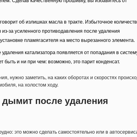
лем. Сделав качественную прошивку, вы избавитесь от
говорит об излишках масла в тракте. Избыточное количест
из-за усиленного противодавления после удаления
установке пламягасителя на место вырезанного элемента.
 удаления катализатора появляется от попадания в систем
 быть и ни при чем: возможно, это парит конденсат.
я, нужно заметить, на каких оборотах и скоростях происхо
мобиля, на холостом ходу.
о дымит после удаления
удно: это можно сделать самостоятельно или в автосервиса