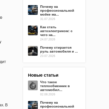
Почему на
профессиональной
мойке ма...
во
31.07.2026
Как стать
автоэлектриком: с
чего на...
24.07.2026
у
Почему стирается
руль автомобиля и ...
23.07.2026
дит
Новые статьи
Что такое
теплообменник в
автомобил...
02.08.2026
Почему на
х. В
профессиональной