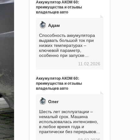
Аккумулятор АКОМ 60:
преимущества и отзывы
владельцев авто
Адам
Способность аккумулятора
выдавать большой ток при
низких температурах –
ключевой параметр,
особенно при запуске
двигателя в мороз. Мой опыт
11.02.2026
показывает, что данный
аккумулятор полностью
оправдывает свою
Аккумулятор АКОМ 60:
стоимость. Долго сомневался
преимущества и отзывы
перед приобретением, но в
владельцев авто
итоге ни разу не пожалел.
Считаю, что это отличное
вложение, избавляющее от
Олег
головной боли, связанной с
АКБ. Подтверждаю
Шесть лет эксплуатации –
немалый срок. Машина
использовалась интенсивно,
в любое время года и
практически без перерывов.
Разумеется, в
03.02.2026