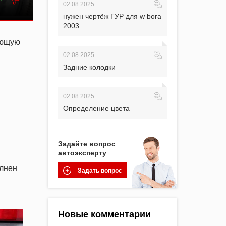
02.08.2025
нужен чертёж ГУР для w bora
2003
ающую
02.08.2025
Задние колодки
02.08.2025
Определение цвета
Задайте вопрос
автоэксперту
олнен
Задать вопрос
Новые комментарии