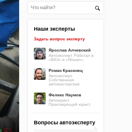
Наши эксперты
Задать вопрос эксперту
Ярослав Алчевский
Автоэксперт. Работал в
«ВАЗ» и «Nissan».
Роман Красинец
Автоэксперт.
Собственная
автомастерская.
Феликс Наумов
Автоюрист.
Практикующий юрист.
Вопросы автоэксперту
4