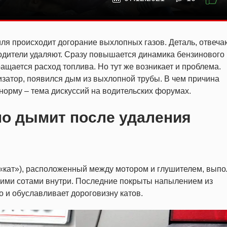
ля происходит догорание выхлопных газов. Деталь, отвеч
водители удаляют. Сразу повышается динамика бензинового
ращается расход топлива. Но тут же возникает и проблема.
лизатор, появился дым из выхлопной трубы. В чем причина
 норму – тема дискуссий на водительских форумах.
о дымит после удаления
, «кат»), расположенный между мотором и глушителем, вып
кими сотами внутри. Последние покрыты напылением из
о и обуславливает дороговизну катов.