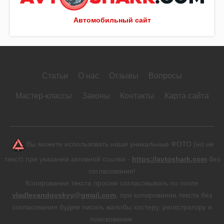
Автомобильный сайт
Статьи
О нас
Отзывы
Вопросы
Мастер-классы
Законы
Контакты
Карта сайта
Вы можете использовать наши уникальные ФОТО (но не
текст) при указании активной ссылки -
https://avtoshark.com
без
согласования!
Копирование текста просим согласовывать по почте
vladlevandovskyy@gmail.com
, при копировании текста без
согласования будем писать жалобы хостеру, регистратору и
поисковикам.