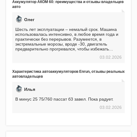
Аккумулятор АКОМ 60: преимущества и отзывы владельцев
авто
Олег
Шесть лет эксплуатации – немалый срок. Машина
использовалась интенсивно, в любое время года и
практически без перерывов. Разумеется, в
экстремальные морозы, вроде -30, двигатель
предварительно прогревался, чтобы избежать
проблем. И тем не менее, за весь период
03.02.2026
использования не было ни единой поломки,
связанной с аккумулятором. Прекрасный
аккумулятор! Недавно установил новый АКОМ +
Характеристика автоаккумуляторов Enrun, отзывы реальных
EFB 75. Судя по характеристикам, он даже
автовладельцев
превосходит предыдущую модель.
Илья
В минус 25 75/760 пассат б3 завел. Пока радует.
03.02.2026