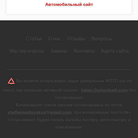
Автомобильный сайт
Статьи
О нас
Отзывы
Вопросы
Мастер-классы
Законы
Контакты
Карта сайта
Вы можете использовать наши уникальные ФОТО (но не
текст) при указании активной ссылки -
https://avtoshark.com
без
согласования!
Копирование текста просим согласовывать по почте
vladlevandovskyy@gmail.com
, при копировании текста без
согласования будем писать жалобы хостеру, регистратору и
поисковикам.