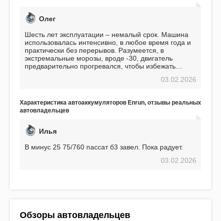
Олег
Шесть лет эксплуатации – немалый срок. Машина
использовалась интенсивно, в любое время года и
практически без перерывов. Разумеется, в
экстремальные морозы, вроде -30, двигатель
предварительно прогревался, чтобы избежать
проблем. И тем не менее, за весь период
03.02.2026
использования не было ни единой поломки,
связанной с аккумулятором. Прекрасный
аккумулятор! Недавно установил новый АКОМ +
Характеристика автоаккумуляторов Enrun, отзывы реальных
EFB 75. Судя по характеристикам, он даже
автовладельцев
превосходит предыдущую модель.
Илья
В минус 25 75/760 пассат б3 завел. Пока радует.
03.02.2026
Обзоры автовладельцев