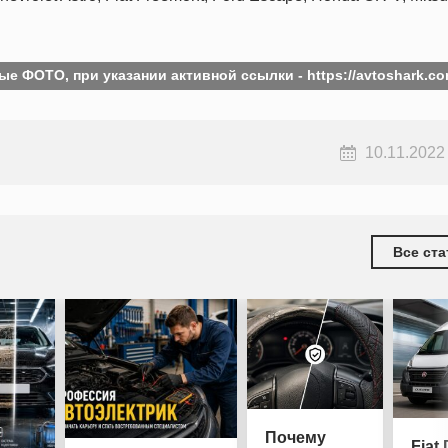
ые ФОТО, при указании активной ссылки -
https://avtoshark.co
10.11.2022
Все ста
Почему
Fiat