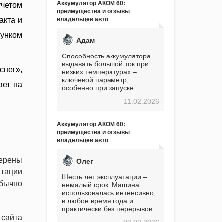
Аккумулятор АКОМ 60:
четом
преимущества и отзывы
акта и
владельцев авто
сунком
Адам
Способность аккумулятора
выдавать большой ток при
снег»,
низких температурах –
ключевой параметр,
ает на
особенно при запуске
двигателя в мороз. Мой опыт
11.02.2026
показывает, что данный
аккумулятор полностью
оправдывает свою
Аккумулятор АКОМ 60:
стоимость. Долго сомневался
преимущества и отзывы
перед приобретением, но в
владельцев авто
итоге ни разу не пожалел.
Считаю, что это отличное
вложение, избавляющее от
ерены
Олег
головной боли, связанной с
тации
АКБ. Подтверждаю
Шесть лет эксплуатации –
обычно
немалый срок. Машина
использовалась интенсивно,
в любое время года и
практически без перерывов.
Разумеется, в
сайта
03.02.2026