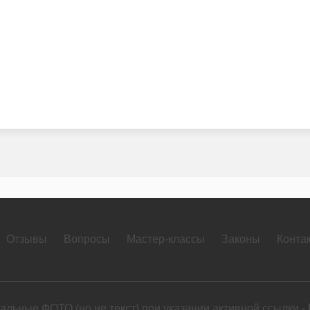
Отзывы
Вопросы
Мастер-классы
Законы
Конта
льные ФОТО (но не текст) при указании активной ссылки -