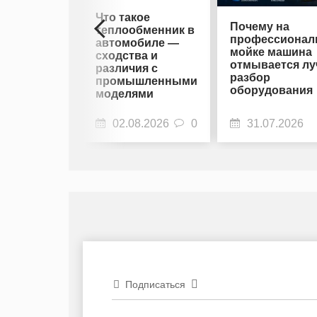
Что такое
Почему на
теплообменник в
профессионал
автомобиле —
мойке машина
сходства и
отмывается лу
различия с
разбор
промышленными
оборудования
моделями
02.08.2026
0
31.07.2026
Подписаться