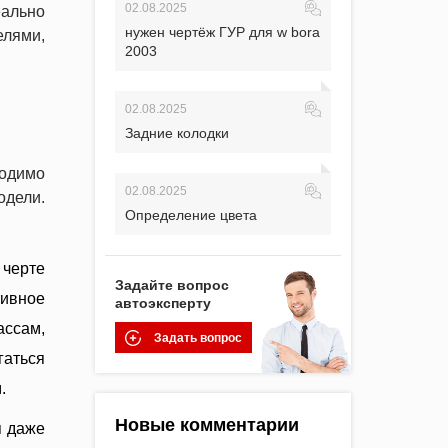
02.08.2025
еально
нужен чертёж ГУР для w bora
елями,
2003
02.08.2025
Задние колодки
ходимо
02.08.2025
одели.
Определение цвета
 черте
Задайте вопрос
ивное
автоэксперту
ассам,
Задать вопрос
гаться
.
Новые комментарии
я даже