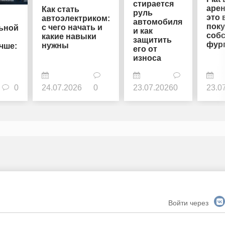
стирается
арен
Как стать
руль
это 
автоэлектриком:
автомобиля
пок
с чего начать и
ьной
и как
соб
какие навыки
защитить
фур
нужны
чше:
его от
износа
0
24.07.2026
0
23.07.2026
0
23.0
Войти через