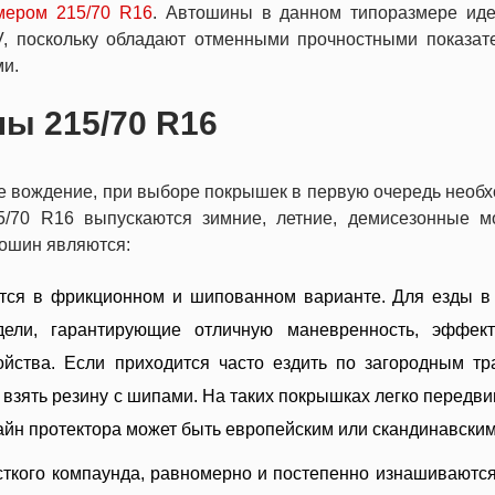
мером 215/70 R16
. Автошины в данном типоразмере ид
, поскольку обладают отменными прочностными показат
ми.
ы 215/70 R16
е вождение, при выборе покрышек в первую очередь необ
5/70 R16 выпускаются зимние, летние, демисезонные м
ошин являются:
тся в фрикционном и шипованном варианте. Для езды в
ели, гарантирующие отличную маневренность, эффект
ства. Если приходится часто ездить по загородным тр
взять резину с шипами. На таких покрышках легко передви
зайн протектора может быть европейским или скандинавским
сткого компаунда, равномерно и постепенно изнашиваютс