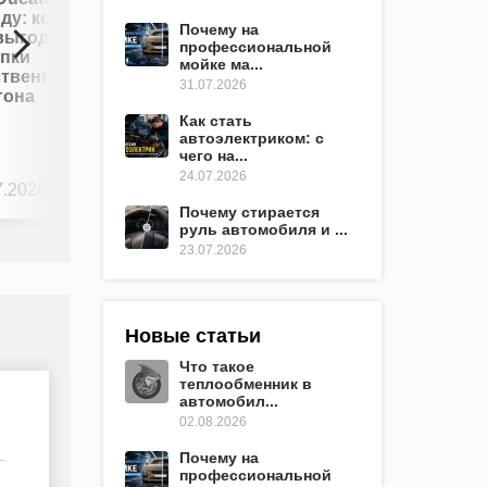
кредит: как
ду: когда
Почему на
выбрать
выгоднее
профессиональной
выгодные
упки
мойке ма...
условия и
ственного
31.07.2026
не
гона
переплатить
Как стать
автоэлектриком: с
чего на...
24.07.2026
7.2026
0
23.07.2026
0
Почему стирается
руль автомобиля и ...
23.07.2026
Новые статьи
Что такое
теплообменник в
автомобил...
02.08.2026
Почему на
профессиональной