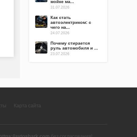
мойке ма...
31.07.2026
Как стать
автоэлектриком: с
чего на...
24.07.2026
Почему стирается
руль автомобиля и ...
23.07.2026
кты
Карта сайта
https://avtoshark.com
без согласования!