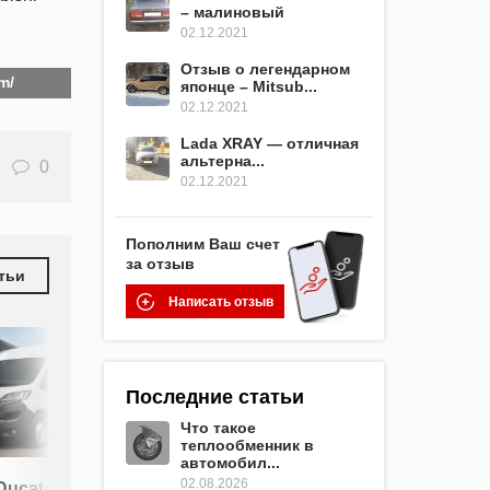
– малиновый
02.12.2021
Отзыв о легендарном
m/
японце – Mitsub...
02.12.2021
Lada XRAY — отличная
альтерна...
0
02.12.2021
Пополним Ваш счет
за отзыв
тьи
Написать отзыв
Последние статьи
Что такое
теплообменник в
автомобил...
Авто в
02.08.2026
 Ducato в