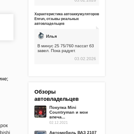
экстремальные морозы,
вроде -30, двигатель
предварительно
Характеристика автоаккумуляторов
прогревался, чтобы избежать
Enrun, отзывы реальных
проблем. И тем не менее, за
автовладельцев
весь период использования
не было ни единой поломки,
связанной с аккумулятором.
Илья
Прекрасный аккумулятор!
Недавно установил новый
В минус 25 75/760 пассат б3
АКОМ + EFB 75. Судя по
завел. Пока радует.
характеристикам, он даже
03.02.2026
превосходит предыдущую
модель.
ине;
Обзоры
автовладельцев
Покупка Mini
Countryman и мои
впеча...
02.12.2021
арок
bishi
Автомобиль ВАЗ 2107