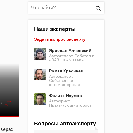
Наши эксперты
Задать вопрос эксперту
Ярослав Алчевский
Автоэксперт. Работал в
«ВАЗ» и «Nissan».
Роман Красинец
Автоэксперт.
Собственная
автомастерская.
Феликс Наумов
Автоюрист.
0
Практикующий юрист.
Вопросы автоэксперту
верах