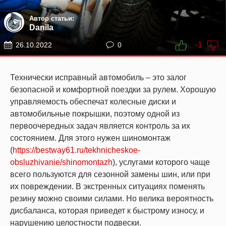
Автор статьи:
Danila
-1
26.10.2022
0
Технически исправный автомобиль – это залог
безопасной и комфортной поездки за рулем. Хорошую
управляемость обеспечат колесные диски и
автомобильные покрышки, поэтому одной из
первоочередных задач является контроль за их
состоянием. Для этого нужен шиномонтаж
(
https://bestway61.ru/tekhnicheskoe-
obsluzhivanie/shinomontazh
), услугами которого чаще
всего пользуются для сезонной замены шин, или при
их повреждении. В экстренных ситуациях поменять
резину можно своими силами. Но велика вероятность
дисбаланса, которая приведет к быстрому износу, и
нарушению целостности подвески.