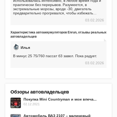
использовалась интенсивно, в любое время года и
практически без перерывов. Разумеется, в
экстремальные морозы, вроде -30, двигатель
предварительно прогревался, чтобы избежать
проблем. И тем не менее, за весь период
03.02.2026
использования не было ни единой поломки,
связанной с аккумулятором. Прекрасный
аккумулятор! Недавно установил новый АКОМ +
Характеристика автоаккумуляторов Enrun, отзывы реальных
EFB 75. Судя по характеристикам, он даже
автовладельцев
превосходит предыдущую модель.
Илья
В минус 25 75/760 пассат б3 завел. Пока радует.
03.02.2026
Обзоры автовладельцев
Покупка Mini Countryman и мои впеча...
02.12.2021
Автомобиль ВАЗ 2107 – малиновый