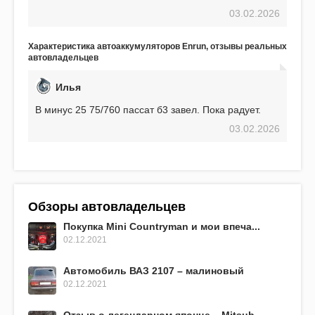
проблем. И тем не менее, за весь период
03.02.2026
использования не было ни единой поломки,
связанной с аккумулятором. Прекрасный
аккумулятор! Недавно установил новый АКОМ +
Характеристика автоаккумуляторов Enrun, отзывы реальных
EFB 75. Судя по характеристикам, он даже
автовладельцев
превосходит предыдущую модель.
Илья
В минус 25 75/760 пассат б3 завел. Пока радует.
03.02.2026
Обзоры автовладельцев
Покупка Mini Countryman и мои впеча...
02.12.2021
Автомобиль ВАЗ 2107 – малиновый
02.12.2021
Отзыв о легендарном японце – Mitsub...