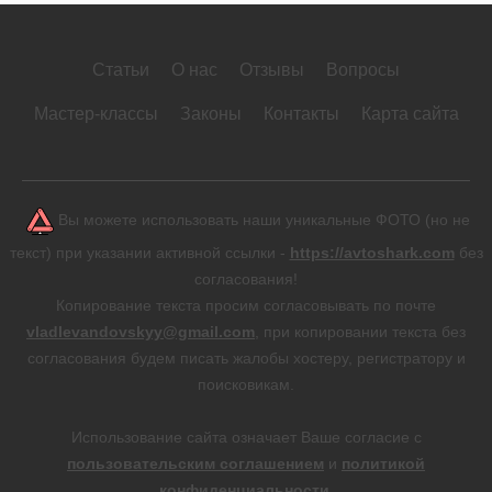
Статьи
О нас
Отзывы
Вопросы
Мастер-классы
Законы
Контакты
Карта сайта
Вы можете использовать наши уникальные ФОТО (но не
текст) при указании активной ссылки -
https://avtoshark.com
без
согласования!
Копирование текста просим согласовывать по почте
vladlevandovskyy@gmail.com
, при копировании текста без
согласования будем писать жалобы хостеру, регистратору и
поисковикам.
Использование сайта означает Ваше согласие с
пользовательским соглашением
и
политикой
конфиденциальности
.