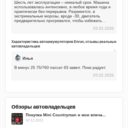
Шесть лет эксплуатации – немалый срок. Машина
использовалась интенсивно, в любое время года и
практически без перерывов. Разумеется, в
экстремальные морозы, вроде -30, двигатель
предварительно прогревался, чтобы избежать
проблем. И тем не менее, за весь период
03.02.2026
использования не было ни единой поломки,
связанной с аккумулятором. Прекрасный
аккумулятор! Недавно установил новый АКОМ +
Характеристика автоаккумуляторов Enrun, отзывы реальных
EFB 75. Судя по характеристикам, он даже
автовладельцев
превосходит предыдущую модель.
Илья
В минус 25 75/760 пассат б3 завел. Пока радует.
03.02.2026
Обзоры автовладельцев
Покупка Mini Countryman и мои впеча...
02.12.2021