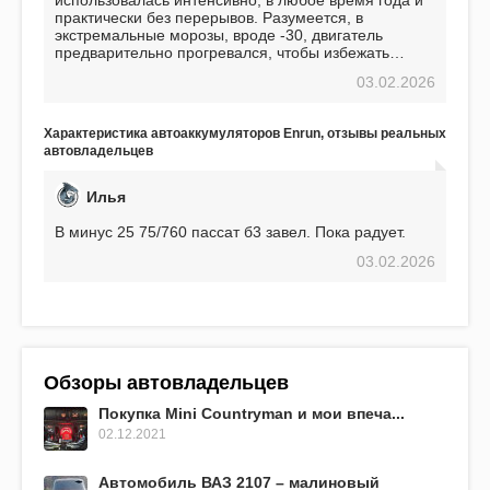
практически без перерывов. Разумеется, в
экстремальные морозы, вроде -30, двигатель
предварительно прогревался, чтобы избежать
проблем. И тем не менее, за весь период
03.02.2026
использования не было ни единой поломки,
связанной с аккумулятором. Прекрасный
аккумулятор! Недавно установил новый АКОМ +
Характеристика автоаккумуляторов Enrun, отзывы реальных
EFB 75. Судя по характеристикам, он даже
автовладельцев
превосходит предыдущую модель.
Илья
В минус 25 75/760 пассат б3 завел. Пока радует.
03.02.2026
Обзоры автовладельцев
Покупка Mini Countryman и мои впеча...
02.12.2021
Автомобиль ВАЗ 2107 – малиновый