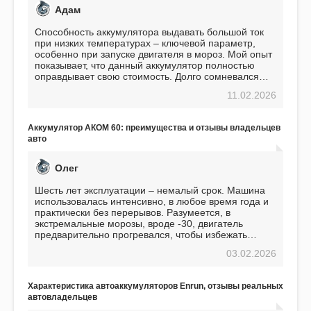
Адам
Способность аккумулятора выдавать большой ток
при низких температурах – ключевой параметр,
особенно при запуске двигателя в мороз. Мой опыт
показывает, что данный аккумулятор полностью
оправдывает свою стоимость. Долго сомневался
перед приобретением, но в итоге ни разу не
11.02.2026
пожалел. Считаю, что это отличное вложение,
избавляющее от головной боли, связанной с АКБ.
Подтверждаю
Аккумулятор АКОМ 60: преимущества и отзывы владельцев
авто
Олег
Шесть лет эксплуатации – немалый срок. Машина
использовалась интенсивно, в любое время года и
практически без перерывов. Разумеется, в
экстремальные морозы, вроде -30, двигатель
предварительно прогревался, чтобы избежать
проблем. И тем не менее, за весь период
03.02.2026
использования не было ни единой поломки,
связанной с аккумулятором. Прекрасный
аккумулятор! Недавно установил новый АКОМ +
Характеристика автоаккумуляторов Enrun, отзывы реальных
EFB 75. Судя по характеристикам, он даже
автовладельцев
превосходит предыдущую модель.