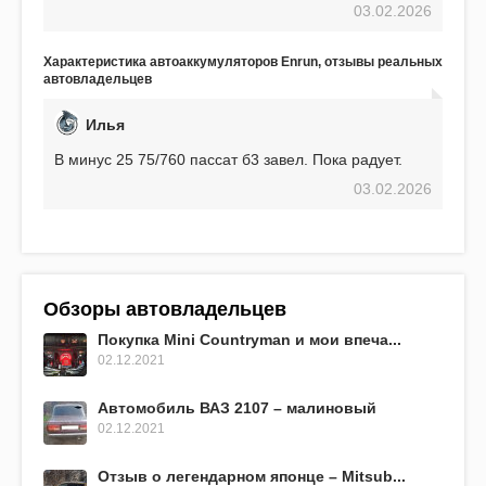
03.02.2026
использования не было ни единой поломки,
связанной с аккумулятором. Прекрасный
аккумулятор! Недавно установил новый АКОМ +
Характеристика автоаккумуляторов Enrun, отзывы реальных
EFB 75. Судя по характеристикам, он даже
автовладельцев
превосходит предыдущую модель.
Илья
В минус 25 75/760 пассат б3 завел. Пока радует.
03.02.2026
Обзоры автовладельцев
Покупка Mini Countryman и мои впеча...
02.12.2021
Автомобиль ВАЗ 2107 – малиновый
02.12.2021
Отзыв о легендарном японце – Mitsub...