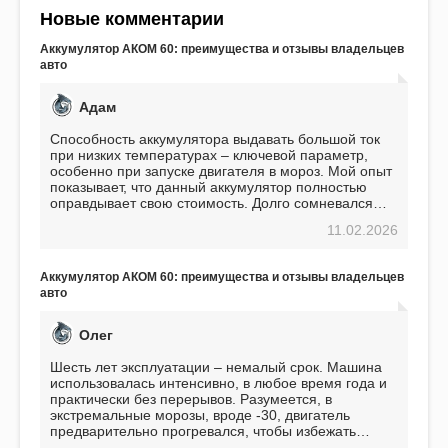
Новые комментарии
Аккумулятор АКОМ 60: преимущества и отзывы владельцев
авто
Адам
Способность аккумулятора выдавать большой ток
при низких температурах – ключевой параметр,
особенно при запуске двигателя в мороз. Мой опыт
показывает, что данный аккумулятор полностью
оправдывает свою стоимость. Долго сомневался
перед приобретением, но в итоге ни разу не
11.02.2026
пожалел. Считаю, что это отличное вложение,
избавляющее от головной боли, связанной с АКБ.
Подтверждаю
Аккумулятор АКОМ 60: преимущества и отзывы владельцев
авто
Олег
Шесть лет эксплуатации – немалый срок. Машина
использовалась интенсивно, в любое время года и
практически без перерывов. Разумеется, в
экстремальные морозы, вроде -30, двигатель
предварительно прогревался, чтобы избежать
проблем. И тем не менее, за весь период