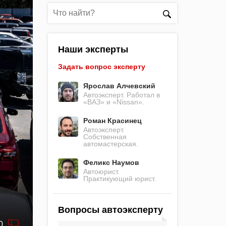
Наши эксперты
Задать вопрос эксперту
Ярослав Алчевский
Автоэксперт. Работал в
«ВАЗ» и «Nissan».
Роман Красинец
Автоэксперт.
Собственная
автомастерская.
Феликс Наумов
Автоюрист.
Практикующий юрист.
Вопросы автоэксперту
0