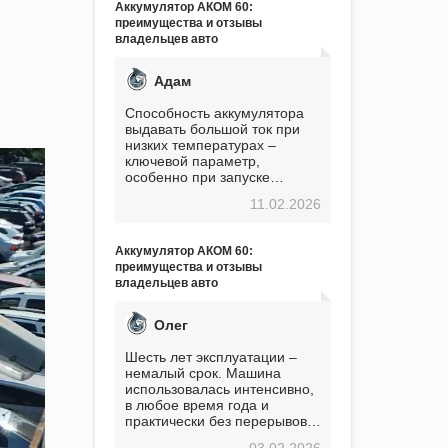
Аккумулятор АКОМ 60:
преимущества и отзывы
владельцев авто
Адам
Способность аккумулятора
выдавать большой ток при
низких температурах –
ключевой параметр,
особенно при запуске
двигателя в мороз. Мой опыт
11.02.2026
показывает, что данный
аккумулятор полностью
оправдывает свою
Аккумулятор АКОМ 60:
стоимость. Долго сомневался
преимущества и отзывы
перед приобретением, но в
владельцев авто
итоге ни разу не пожалел.
Считаю, что это отличное
вложение, избавляющее от
Олег
головной боли, связанной с
АКБ. Подтверждаю
Шесть лет эксплуатации –
немалый срок. Машина
использовалась интенсивно,
в любое время года и
практически без перерывов.
Разумеется, в
03.02.2026