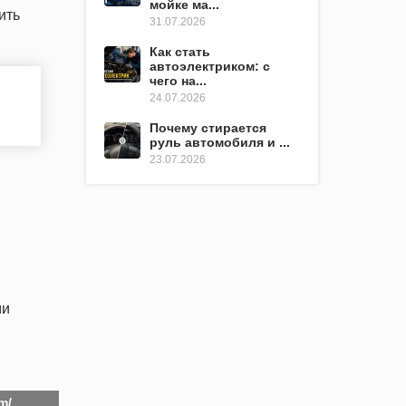
мойке ма...
ить
31.07.2026
Как стать
автоэлектриком: с
чего на...
24.07.2026
Почему стирается
руль автомобиля и ...
23.07.2026
ми
m/