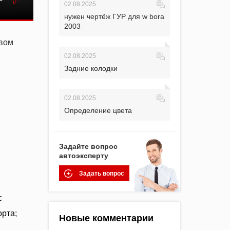
02.08.2025
нужен чертёж ГУР для w bora
2003
твом
02.08.2025
Задние колодки
02.08.2025
Определение цвета
Задайте вопрос
автоэксперту
Задать вопрос
с
орта;
Новые комментарии