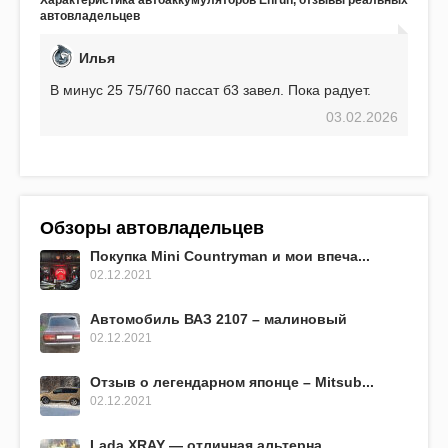
EFB 75. Судя по характеристикам, он даже
автовладельцев
превосходит предыдущую модель.
Илья
В минус 25 75/760 пассат б3 завел. Пока радует.
03.02.2026
Обзоры автовладельцев
Покупка Mini Countryman и мои впеча...
02.12.2021
Автомобиль ВАЗ 2107 – малиновый
02.12.2021
Отзыв о легендарном японце – Mitsub...
02.12.2021
Lada XRAY — отличная альтерна...