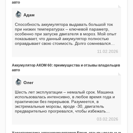
авто
Адам
Способность аккумулятора выдавать большой ток
при низких температурах – ключевой параметр,
особенно при запуске двигателя в мороз. Мой опыт
показывает, что данный аккумулятор полностью
оправдывает свою стоимость. Долго сомневался
перед приобретением, но в итоге ни разу не
11.02.2026
пожалел. Считаю, что это отличное вложение,
избавляющее от головной боли, связанной с АКБ.
Подтверждаю
Аккумулятор АКОМ 60: преимущества и отзывы владельцев
авто
Олег
Шесть лет эксплуатации – немалый срок. Машина
использовалась интенсивно, в любое время года и
практически без перерывов. Разумеется, в
экстремальные морозы, вроде -30, двигатель
предварительно прогревался, чтобы избежать
проблем. И тем не менее, за весь период
03.02.2026
использования не было ни единой поломки,
связанной с аккумулятором. Прекрасный
аккумулятор! Недавно установил новый АКОМ +
Характеристика автоаккумуляторов Enrun, отзывы реальных