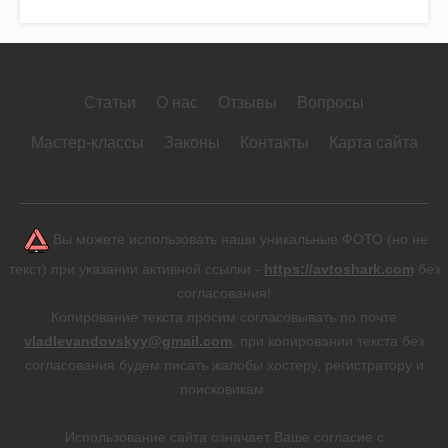
Статьи
О нас
Отзывы
Вопросы
Мастер-классы
Законы
Контакты
Карта сайта
Вы можете использовать наши уникальные ФОТО (но не
текст) при указании активной ссылки -
https://avtoshark.com
без
согласования!
Копирование текста просим согласовывать по почте
vladlevandovskyy@gmail.com
, при копировании текста без
согласования будем писать жалобы хостеру, регистратору и
поисковикам.
Использование сайта означает Ваше согласие с