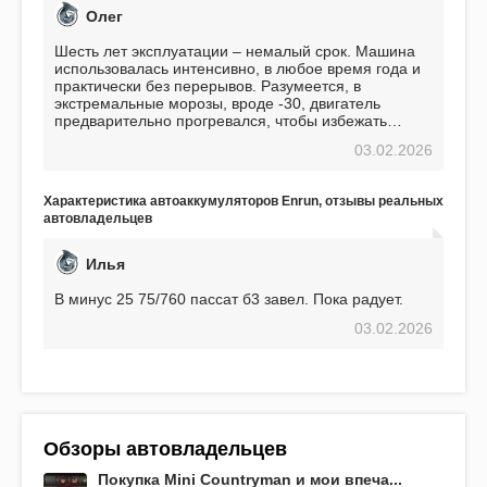
Олег
Шесть лет эксплуатации – немалый срок. Машина
использовалась интенсивно, в любое время года и
практически без перерывов. Разумеется, в
экстремальные морозы, вроде -30, двигатель
предварительно прогревался, чтобы избежать
проблем. И тем не менее, за весь период
03.02.2026
использования не было ни единой поломки,
связанной с аккумулятором. Прекрасный
аккумулятор! Недавно установил новый АКОМ +
Характеристика автоаккумуляторов Enrun, отзывы реальных
EFB 75. Судя по характеристикам, он даже
автовладельцев
превосходит предыдущую модель.
Илья
В минус 25 75/760 пассат б3 завел. Пока радует.
03.02.2026
Обзоры автовладельцев
Покупка Mini Countryman и мои впеча...