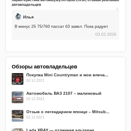
EFB 75. Судя по характеристикам, он даже
автовладельцев
превосходит предыдущую модель.
Илья
В минус 25 75/760 пассат б3 завел. Пока радует.
03.02.2026
Обзоры автовладельцев
Покупка Mini Countryman и мои впеча...
02.12.2021
Автомобиль ВАЗ 2107 – малиновый
02.12.2021
Отзыв о легендарном японце – Mitsub...
02.12.2021
Lada XRAY — отличная альтерна...