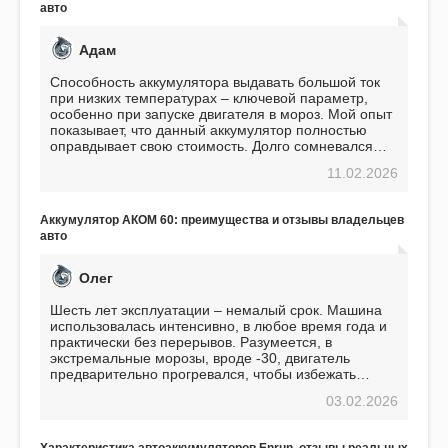
авто
Адам
Способность аккумулятора выдавать большой ток
при низких температурах – ключевой параметр,
особенно при запуске двигателя в мороз. Мой опыт
показывает, что данный аккумулятор полностью
оправдывает свою стоимость. Долго сомневался
перед приобретением, но в итоге ни разу не
11.02.2026
пожалел. Считаю, что это отличное вложение,
избавляющее от головной боли, связанной с АКБ.
Подтверждаю
Аккумулятор АКОМ 60: преимущества и отзывы владельцев
авто
Олег
Шесть лет эксплуатации – немалый срок. Машина
использовалась интенсивно, в любое время года и
практически без перерывов. Разумеется, в
экстремальные морозы, вроде -30, двигатель
предварительно прогревался, чтобы избежать
проблем. И тем не менее, за весь период
03.02.2026
использования не было ни единой поломки,
связанной с аккумулятором. Прекрасный
аккумулятор! Недавно установил новый АКОМ +
Характеристика автоаккумуляторов Enrun, отзывы реальных