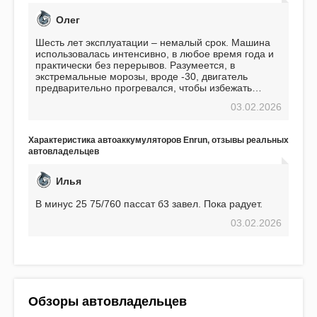
Олег
Шесть лет эксплуатации – немалый срок. Машина
использовалась интенсивно, в любое время года и
практически без перерывов. Разумеется, в
экстремальные морозы, вроде -30, двигатель
предварительно прогревался, чтобы избежать
проблем. И тем не менее, за весь период
03.02.2026
использования не было ни единой поломки,
связанной с аккумулятором. Прекрасный
аккумулятор! Недавно установил новый АКОМ +
Характеристика автоаккумуляторов Enrun, отзывы реальных
EFB 75. Судя по характеристикам, он даже
автовладельцев
превосходит предыдущую модель.
Илья
В минус 25 75/760 пассат б3 завел. Пока радует.
03.02.2026
Обзоры автовладельцев