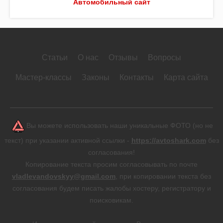
Автомобильный сайт
Статьи
О нас
Отзывы
Вопросы
Мастер-классы
Законы
Контакты
Карта сайта
Вы можете использовать наши уникальные ФОТО (но не
текст) при указании активной ссылки -
https://avtoshark.com
без
согласования!
Копирование текста просим согласовывать по почте
vladlevandovskyy@gmail.com
, при копировании текста без
согласования будем писать жалобы хостеру, регистратору и
поисковикам.