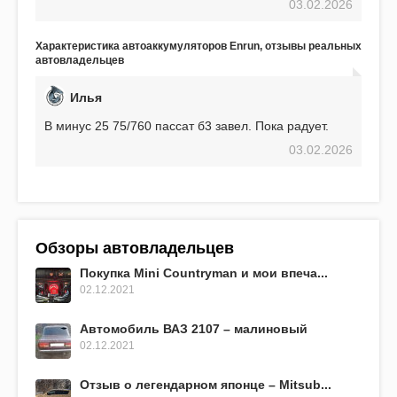
03.02.2026
использования не было ни единой поломки,
связанной с аккумулятором. Прекрасный
аккумулятор! Недавно установил новый АКОМ +
Характеристика автоаккумуляторов Enrun, отзывы реальных
EFB 75. Судя по характеристикам, он даже
автовладельцев
превосходит предыдущую модель.
Илья
В минус 25 75/760 пассат б3 завел. Пока радует.
03.02.2026
Обзоры автовладельцев
Покупка Mini Countryman и мои впеча...
02.12.2021
Автомобиль ВАЗ 2107 – малиновый
02.12.2021
Отзыв о легендарном японце – Mitsub...