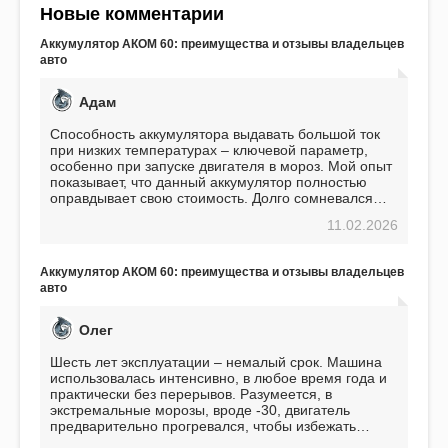
Новые комментарии
Аккумулятор АКОМ 60: преимущества и отзывы владельцев
авто
Адам
Способность аккумулятора выдавать большой ток
при низких температурах – ключевой параметр,
особенно при запуске двигателя в мороз. Мой опыт
показывает, что данный аккумулятор полностью
оправдывает свою стоимость. Долго сомневался
перед приобретением, но в итоге ни разу не
11.02.2026
пожалел. Считаю, что это отличное вложение,
избавляющее от головной боли, связанной с АКБ.
Подтверждаю
Аккумулятор АКОМ 60: преимущества и отзывы владельцев
авто
Олег
Шесть лет эксплуатации – немалый срок. Машина
использовалась интенсивно, в любое время года и
практически без перерывов. Разумеется, в
экстремальные морозы, вроде -30, двигатель
предварительно прогревался, чтобы избежать
проблем. И тем не менее, за весь период