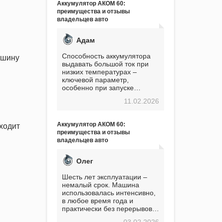
Аккумулятор АКОМ 60:
преимущества и отзывы
владельцев авто
Адам
Способность аккумулятора
ашину
выдавать большой ток при
низких температурах –
ключевой параметр,
особенно при запуске
двигателя в мороз. Мой опыт
11.02.2026
показывает, что данный
аккумулятор полностью
оправдывает свою
Аккумулятор АКОМ 60:
ходит
стоимость. Долго сомневался
преимущества и отзывы
перед приобретением, но в
владельцев авто
итоге ни разу не пожалел.
Считаю, что это отличное
вложение, избавляющее от
Олег
головной боли, связанной с
АКБ. Подтверждаю
Шесть лет эксплуатации –
немалый срок. Машина
использовалась интенсивно,
в любое время года и
практически без перерывов.
Разумеется, в
03.02.2026