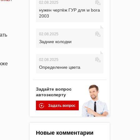
02.08.2025
нужен чертёж ГУР для w bora
2003
02.08.2025
ать
Задние колодки
02.08.2025
акже
Определение цвета
Задайте вопрос
автоэксперту
Задать вопрос
Новые комментарии