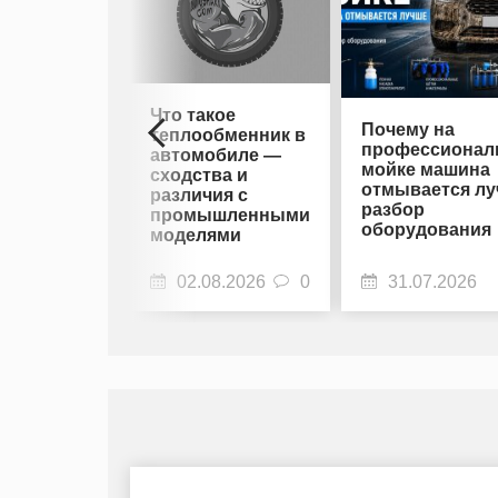
Что такое
Почему на
теплообменник в
профессионал
автомобиле —
мойке машина
сходства и
отмывается лу
различия с
разбор
промышленными
оборудования
моделями
02.08.2026
0
31.07.2026