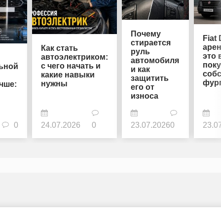
Почему
Fiat
стирается
арен
Как стать
руль
это 
автоэлектриком:
автомобиля
пок
с чего начать и
ьной
и как
соб
какие навыки
защитить
фур
нужны
чше:
его от
износа
0
24.07.2026
0
23.07.2026
0
23.0