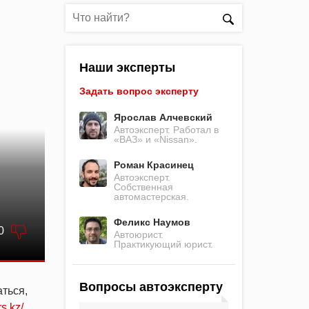
Наши эксперты
Задать вопрос эксперту
Ярослав Алчевский
Автоэксперт. Работал в
«ВАЗ» и «Nissan».
Роман Красинец
Автоэксперт.
Собственная
автомастерская.
Феликс Наумов
0
Автоюрист.
Практикующий юрист.
Вопросы автоэксперту
ться,
rs.kz/
.