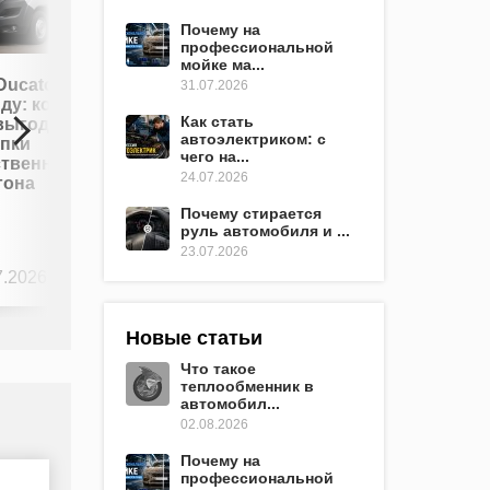
Почему на
профессиональной
мойке ма...
Авто в
 Ducato в
31.07.2026
кредит: как
ду: когда
выбрать
Как стать
выгоднее
выгодные
автоэлектриком: с
упки
условия и
чего на...
ственного
не
24.07.2026
гона
переплатить
Почему стирается
руль автомобиля и ...
23.07.2026
7.2026
0
23.07.2026
0
Новые статьи
Что такое
теплообменник в
автомобил...
02.08.2026
Почему на
профессиональной