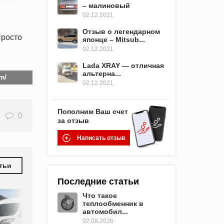
– малиновый
02.12.2021
Отзыв о легендарном
Просто
японце – Mitsub...
02.12.2021
Lada XRAY — отличная
альтерна...
m/
02.12.2021
Пополним Ваш счет
0
за отзыв
Написать отзыв
тьи
Последние статьи
Что такое
теплообменник в
автомобил...
02.08.2026