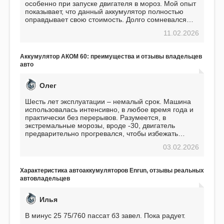
особенно при запуске двигателя в мороз. Мой опыт
показывает, что данный аккумулятор полностью
оправдывает свою стоимость. Долго сомневался
перед приобретением, но в итоге ни разу не
11.02.2026
пожалел. Считаю, что это отличное вложение,
избавляющее от головной боли, связанной с АКБ.
Подтверждаю
Аккумулятор АКОМ 60: преимущества и отзывы владельцев
авто
Олег
Шесть лет эксплуатации – немалый срок. Машина
использовалась интенсивно, в любое время года и
практически без перерывов. Разумеется, в
экстремальные морозы, вроде -30, двигатель
предварительно прогревался, чтобы избежать
проблем. И тем не менее, за весь период
03.02.2026
использования не было ни единой поломки,
связанной с аккумулятором. Прекрасный
аккумулятор! Недавно установил новый АКОМ +
Характеристика автоаккумуляторов Enrun, отзывы реальных
EFB 75. Судя по характеристикам, он даже
автовладельцев
превосходит предыдущую модель.
Илья
В минус 25 75/760 пассат б3 завел. Пока радует.