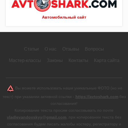
Автомобильный сайт
Статьи
О нас
Отзывы
Вопросы
Мастер-классы
Законы
Контакты
Карта сайта
Вы можете использовать наши уникальные ФОТО (но не
текст) при указании активной ссылки -
https://avtoshark.com
без
согласования!
Копирование текста просим согласовывать по почте
vladlevandovskyy@gmail.com
, при копировании текста без
согласования будем писать жалобы хостеру, регистратору и