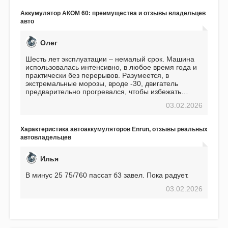
избавляющее от головной боли, связанной с АКБ.
Подтверждаю
Аккумулятор АКОМ 60: преимущества и отзывы владельцев
авто
Олег
Шесть лет эксплуатации – немалый срок. Машина
использовалась интенсивно, в любое время года и
практически без перерывов. Разумеется, в
экстремальные морозы, вроде -30, двигатель
предварительно прогревался, чтобы избежать
проблем. И тем не менее, за весь период
03.02.2026
использования не было ни единой поломки,
связанной с аккумулятором. Прекрасный
аккумулятор! Недавно установил новый АКОМ +
Характеристика автоаккумуляторов Enrun, отзывы реальных
EFB 75. Судя по характеристикам, он даже
автовладельцев
превосходит предыдущую модель.
Илья
В минус 25 75/760 пассат б3 завел. Пока радует.
03.02.2026